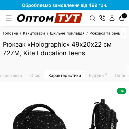
Обробляємо замовлення від 499 грн.
0
Головна
Канцтовари
Шкільне приладдя
Рюкзаки та ранці
Р
Рюкзак «Holographic» 49х20х22 см
727M, Kite Education teens
0
е про товар
Опис
Характеристики
Відгуки
Питанн
Top