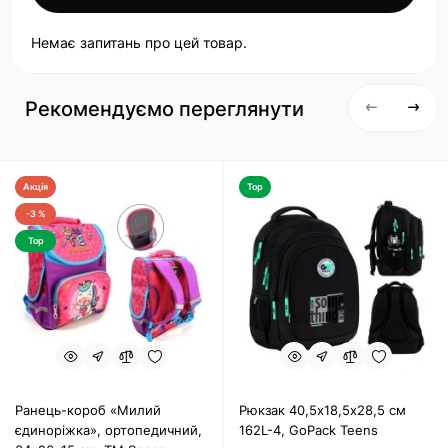
Немає запитань про цей товар.
Рекомендуємо переглянути
Акція
Top
-3 %
Top
Ранець-короб «Милий
Рюкзак 40,5х18,5х28,5 см
єдиноріжка», ортопедичний,
162L-4, GoPack Teens