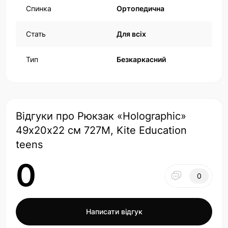
Спинка
Ортопедична
Стать
Для всіх
Тип
Безкаркасний
Відгуки про Рюкзак «Holographic»
49х20х22 см 727M, Kite Education
teens
0
0
Написати відгук