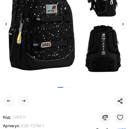
Код:
126511
Артикул:
K26-727M-1