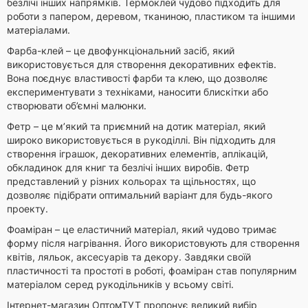
безлічі інших напрямків. Термоклей чудово підходить для
роботи з папером, деревом, тканиною, пластиком та іншими
матеріалами.
Фарба-клей – це двофункціональний засіб, який
використовується для створення декоративних ефектів.
Вона поєднує властивості фарби та клею, що дозволяє
експериментувати з техніками, наносити блискітки або
створювати об’ємні малюнки.
Фетр – це м’який та приємний на дотик матеріал, який
широко використовується в рукоділлі. Він підходить для
створення іграшок, декоративних елементів, аплікацій,
обкладинок для книг та безлічі інших виробів. Фетр
представлений у різних кольорах та щільностях, що
дозволяє підібрати оптимальний варіант для будь-якого
проекту.
Фоаміран – це еластичний матеріал, який чудово тримає
форму після нагрівання. Його використовують для створення
квітів, ляльок, аксесуарів та декору. Завдяки своїй
пластичності та простоті в роботі, фоаміран став популярним
матеріалом серед рукодільників у всьому світі.
Інтернет-магазин ОптомТУТ пропонує великий вибір