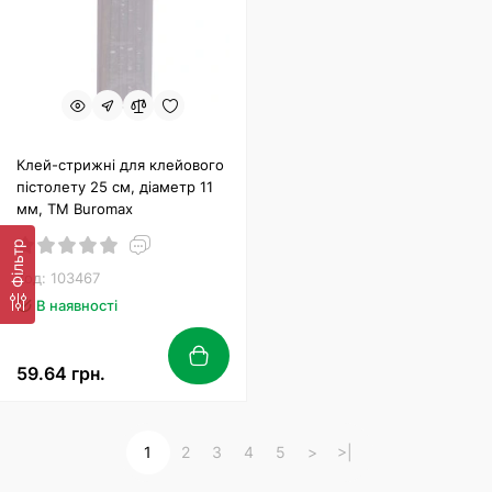
Клей-стрижні для клейового
пістолету 25 см, діаметр 11
мм, ТМ Buromax
Фільтр
Код: 103467
В наявності
59.64 грн.
1
2
3
4
5
>
>|