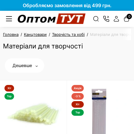
Обробляємо замовлення від 499 грн.
0
Головна
Канцтовари
Творчість та хобі
Матеріали для творчос
Матеріали для творчості
Дешевше
Хіт
Акція
Top
-3 %
Хіт
Top