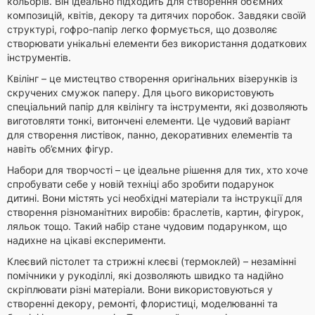
кольорів. Він ідеально підходить для створення об’ємних
композицій, квітів, декору та дитячих поробок. Завдяки своїй
структурі, гофро-папір легко формується, що дозволяє
створювати унікальні елементи без використання додаткових
інструментів.
Квілінг – це мистецтво створення оригінальних візерунків із
скручених смужок паперу. Для цього використовують
спеціальний папір для квілінгу та інструменти, які дозволяють
виготовляти тонкі, витончені елементи. Це чудовий варіант
для створення листівок, панно, декоративних елементів та
навіть об’ємних фігур.
Набори для творчості – це ідеальне рішення для тих, хто хоче
спробувати себе у новій техніці або зробити подарунок
дитині. Вони містять усі необхідні матеріали та інструкції для
створення різноманітних виробів: браслетів, картин, фігурок,
ляльок тощо. Такий набір стане чудовим подарунком, що
надихне на цікаві експерименти.
Клеєвий пістолет та стрижні клеєві (термоклей) – незамінні
помічники у рукоділлі, які дозволяють швидко та надійно
скріплювати різні матеріали. Вони використовуються у
створенні декору, ремонті, флористиці, моделюванні та