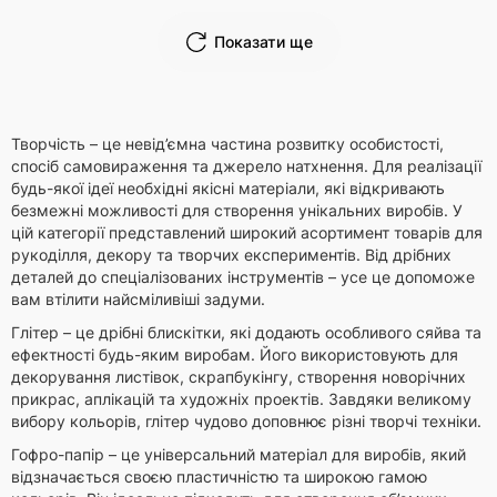
Показати ще
Творчість – це невід’ємна частина розвитку особистості,
спосіб самовираження та джерело натхнення. Для реалізації
будь-якої ідеї необхідні якісні матеріали, які відкривають
безмежні можливості для створення унікальних виробів. У
цій категорії представлений широкий асортимент товарів для
рукоділля, декору та творчих експериментів. Від дрібних
деталей до спеціалізованих інструментів – усе це допоможе
вам втілити найсміливіші задуми.
Глітер – це дрібні блискітки, які додають особливого сяйва та
ефектності будь-яким виробам. Його використовують для
декорування листівок, скрапбукінгу, створення новорічних
прикрас, аплікацій та художніх проектів. Завдяки великому
вибору кольорів, глітер чудово доповнює різні творчі техніки.
Гофро-папір – це універсальний матеріал для виробів, який
відзначається своєю пластичністю та широкою гамою