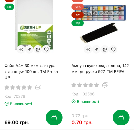
Top
-3 %
Хіт
Top
Файл А4+ 30 мкм фактура
Ампула кулькова, зелена, 142
«глянець» 100 шт, ТМ Fresh
мм, до ручки 927, ТМ BEIFA
UP
Код: 102586
Код: 70276
В наявності
В наявності
0.72 грн.
69.00 грн.
0.70 грн.