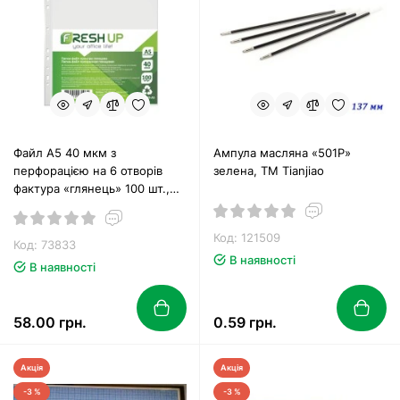
Файл А5 40 мкм з
Ампула масляна «501P»
перфорацією на 6 отворів
зелена, ТМ Tianjiao
фактура «глянець» 100 шт.,
TM Fresh Up
Код: 121509
Код: 73833
В наявності
В наявності
58.00 грн.
0.59 грн.
Акція
Акція
-3 %
-3 %