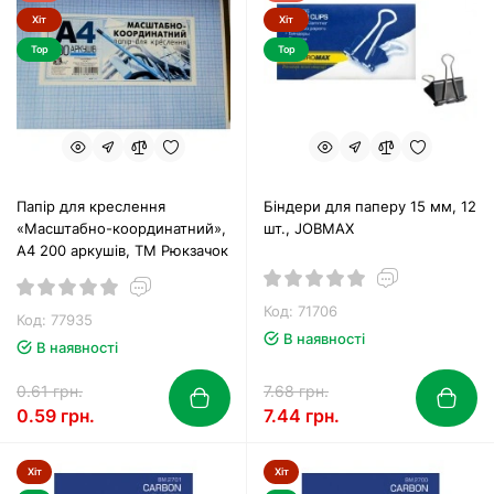
Хіт
Хіт
Top
Top
Папір для креслення
Біндери для паперу 15 мм, 12
«Масштабно-координатний»,
шт., JOBMAX
А4 200 аркушів, ТМ Рюкзачок
Код: 71706
Код: 77935
В наявності
В наявності
0.61 грн.
7.68 грн.
0.59 грн.
7.44 грн.
Хіт
Хіт