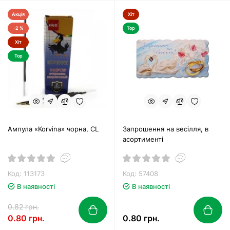
Акція
Хіт
-2 %
Top
Хіт
Top
Ампула «Korvina» чорна, CL
Запрошення на весілля, в
асортименті
Код: 113173
Код: 57408
В наявності
В наявності
0.82 грн.
0.80 грн.
0.80 грн.