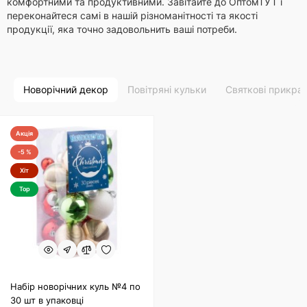
комфортними та продуктивними. Завітайте до ОптомТУТ і
переконайтеся самі в нашій різноманітності та якості
продукції, яка точно задовольнить ваші потреби.
Новорічний декор
Повітряні кульки
Святкові прикра
Акція
-5 %
Хіт
Top
Набір новорічних куль №4 по
30 шт в упаковці