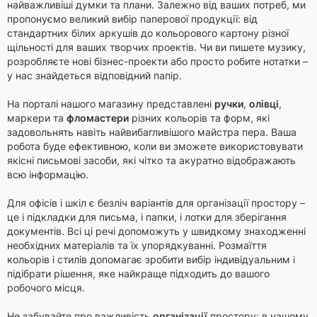
найважливіші думки та плани. Залежно від ваших потреб, ми
пропонуємо великий вибір паперової продукції: від
стандартних білих аркушів до кольорового картону різної
щільності для ваших творчих проектів. Чи ви пишете музику,
розробляєте нові бізнес-проекти або просто робите нотатки –
у нас знайдеться відповідний папір.
На порталі нашого магазину представлені
ручки
,
олівці
,
маркери та
фломастери
різних кольорів та форм, які
задовольнять навіть найвибагливішого майстра пера. Ваша
робота буде ефективною, коли ви зможете використовувати
якісні письмові засоби, які чітко та акуратно відображають
всю інформацію.
Для офісів і шкіл є безліч варіантів для організації простору –
це і підкладки для письма, і папки, і лотки для зберігання
документів. Всі ці речі допоможуть у швидкому знаходженні
необхідних матеріалів та їх упорядкуванні. Розмаїття
кольорів і стилів допомагає зробити вибір індивідуальним і
підібрати рішення, яке найкраще підходить до вашого
робочого місця.
Не забувайте про важливість
організації
простору: в нашому