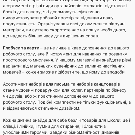
асортименті є різні види органайзерів, стелажів, підставок і
блоків для паперу, які допоможуть ефективно
використовувати робочий простір та підвищити вашу
продуктивність. Організувавши свої документи та підручні
матеріали, ви суттєво скоротите час на пошук необхідного,
що надасть більше часу для вирішення справ.
Глобуси та карти
– це не лише цікаве доповнення до вашого
робочого столу, але й інструмент для навчання та розвитку
просторового мислення. У нашому магазині ви знайдете різні
варіанти: від маленьких сувенірних до великих настільних
моделей – кожен зможе підібрати те, що йому до вподоби.
Асортимент
наборів для письма
та
наборів канцтоварів
стане чудовим подарунком для колег, партнерів по бізнесу
чи друзів, або ж практичним доповненням до вашого
робочого столу. Подібні комплекти не тільки функціональні, а
й відзначаються стильним дизайном.
Кожна дитина знайде для себе безліч товарів для школи: це і
олівці, і лінійки, і гумки для стирання, і блокноти з
улюбленими героями. Завдяки різноманітності дизайнів,