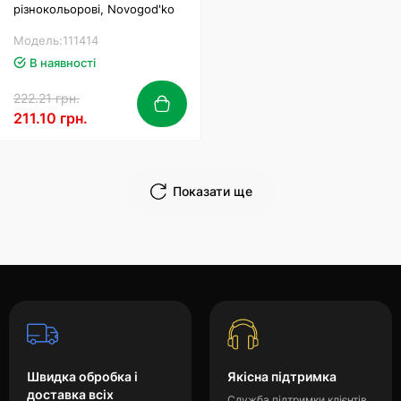
різнокольорові, Novogod'ko
Модель:111414
В наявності
222.21 грн.
211.10 грн.
Показати ще
Швидка обробка і
Якісна підтримка
доставка всіх
Служба підтримки клієнтів