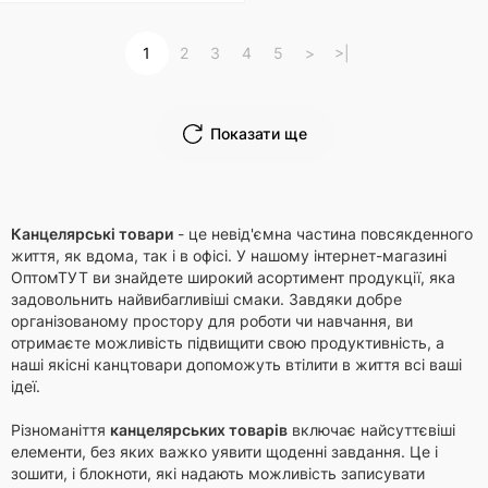
1
2
3
4
5
>
>|
Показати ще
Канцелярські товари
- це невід'ємна частина повсякденного
життя, як вдома, так і в офісі. У нашому інтернет-магазині
ОптомТУТ ви знайдете широкий асортимент продукції, яка
задовольнить найвибагливіші смаки. Завдяки добре
організованому простору для роботи чи навчання, ви
отримаєте можливість підвищити свою продуктивність, а
наші якісні канцтовари допоможуть втілити в життя всі ваші
ідеї.
Різноманіття
канцелярських товарів
включає найсуттєвіші
елементи, без яких важко уявити щоденні завдання. Це і
зошити, і блокноти, які надають можливість записувати