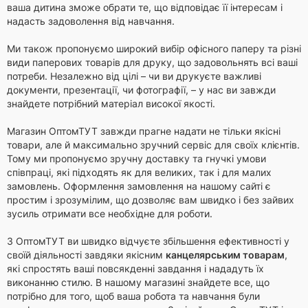
ваша дитина зможе обрати те, що відповідає її інтересам і
надасть задоволення від навчання.
Ми також пропонуємо широкий вибір офісного паперу та різні
види паперових товарів для друку, що задовольнять всі ваші
потреби. Незалежно від цілі – чи ви друкуєте важливі
документи, презентації, чи фотографії, – у нас ви завжди
знайдете потрібний матеріал високої якості.
Магазин ОптомТУТ завжди прагне надати не тільки якісні
товари, але й максимально зручний сервіс для своїх клієнтів.
Тому ми пропонуємо зручну доставку та гнучкі умови
співпраці, які підходять як для великих, так і для малих
замовлень. Оформлення замовлення на нашому сайті є
простим і зрозумілим, що дозволяє вам швидко і без зайвих
зусиль отримати все необхідне для роботи.
З ОптомТУТ ви швидко відчуєте збільшення ефективності у
своїй діяльності завдяки якісним
канцелярським товарам
,
які спростять ваші повсякденні завдання і нададуть їх
виконанню стилю. В нашому магазині знайдете все, що
потрібно для того, щоб ваша робота та навчання були