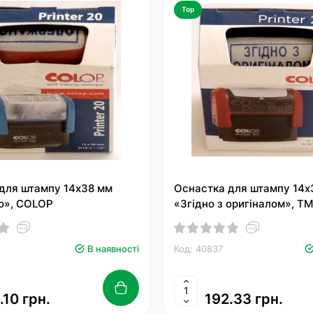
Top
для штампу 14х38 мм
Оснастка для штампу 14х
о», COLOP
«Згідно з оригіналом», Т
В наявності
Код: 40837
.10 грн.
192.33 грн.