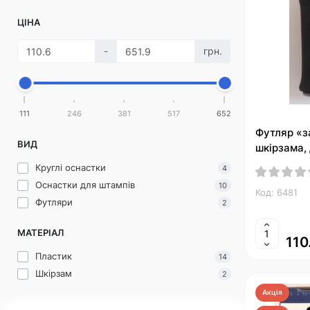
ЦІНА
-
грн.
111
246
381
517
652
Футляр «з
ВИД
шкірзама,
Круглі оснастки
4
Оснастки для штампів
10
Код: 6481
Футляри
2
МАТЕРІАЛ
110
Пластик
14
Шкірзам
2
Акція