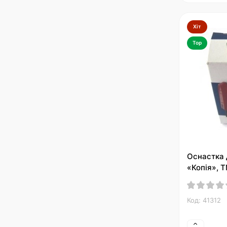
Хіт
Top
Оснастка 
«Копія», 
Код: 41312