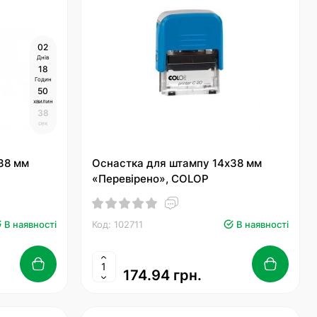
0
2
Днів
1
8
Годин
5
0
хвилин
3
7
сек
38 мм
Оснастка для штампу 14х38 мм
«Перевірено», COLOP
В наявності
Код: 102711
В наявності
174.94 грн.