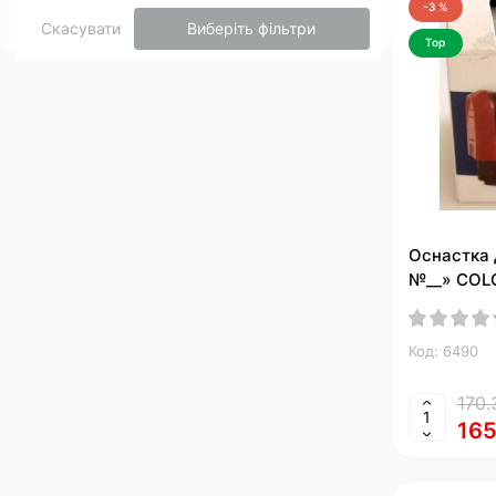
-3 %
Скасувати
Виберіть фільтри
Top
Оснастка 
№__» COL
Код: 6490
170.
165