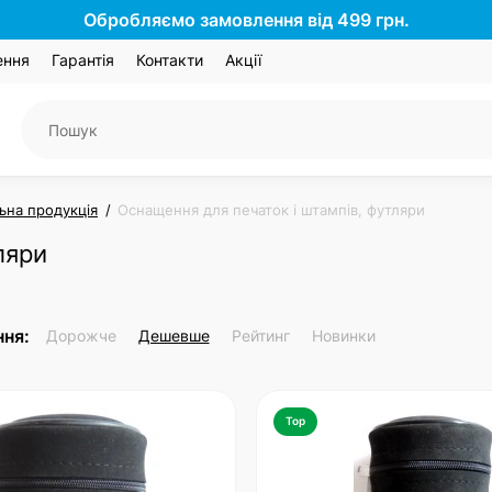
Обробляємо замовлення від 499 грн.
ення
Гарантія
Контакти
Акції
на продукція
Оснащення для печаток і штампів, футляри
ляри
ня:
Дорожче
Дешевше
Рейтинг
Новинки
Top