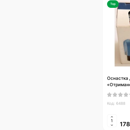
Top
Оснастка 
«Отриман
Код: 6488
178