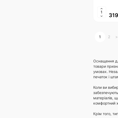
319
1
2
>
Оснащення дл
товари призна
умовах. Неза
печаток і шта
Коли ви вибир
забезпечують 
матеріалів, 
комфортний хв
Крім того, ти