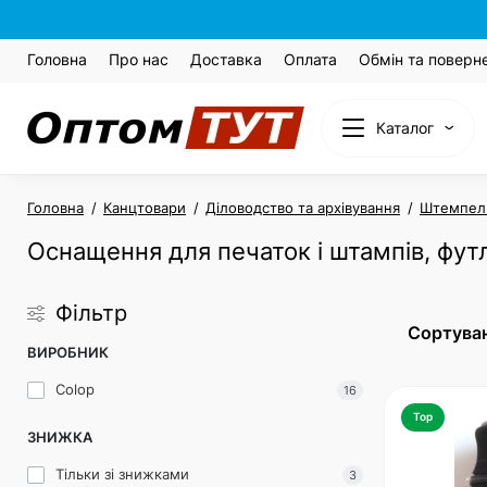
Головна
Про нас
Доставка
Оплата
Обмін та поверн
Каталог
Головна
Канцтовари
Діловодство та архівування
Штемпель
Оснащення для печаток і штампів, фут
Фільтр
Сортуван
ВИРОБНИК
Colop
16
Top
ЗНИЖКА
Тільки зі знижками
3