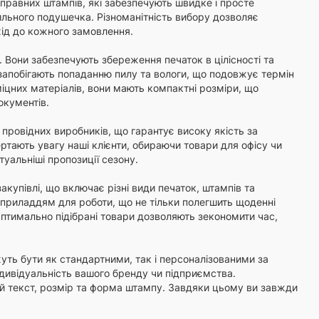
аправних штампів, які забезпечують швидке і просте
ильного подушечка. Різноманітність вибору дозволяє
хід до кожного замовлення.
Вони забезпечують збереження печаток в цілісності та
 запобігають попаданню пилу та вологи, що подовжує термін
міцних матеріалів, вони мають компактні розміри, що
окументів.
провідних виробників, що гарантує високу якість за
ертають увагу наші клієнти, обираючи товари для офісу чи
туальніші пропозиції сезону.
акупівлі, що включає різні види печаток, штампів та
м приладдям для роботи, що не тільки полегшить щоденні
Оптимально підібрані товари дозволяють зекономити час,
уть бути як стандартними, так і персоналізованими за
ндивідуальність вашого бренду чи підприємства.
ий текст, розмір та форма штампу. Завдяки цьому ви завжди