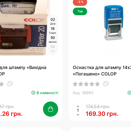
-3 %
Top
0
2
Днів
1
8
Годин
5
0
хвилин
3
7
сек
для штампу «Вихідна
Оснастка для штампу 14х
OP
«Погашено» COLOP
В наявності
Код: 38865
37 грн.
174.54 грн.
.26 грн.
169.30 грн.