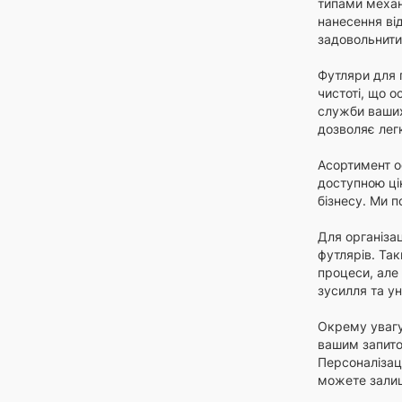
типами механі
нанесення ві
задовольнити
Футляри для 
чистоті, що 
служби ваших 
дозволяє легк
Асортимент о
доступною цін
бізнесу. Ми п
Для організац
футлярів. Так
процеси, але 
зусилля та у
Окрему увагу
вашим запито
Персоналізац
можете залиш