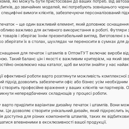
змів, які можуть бути пристосовані до ваших потреб. Від автоз
дбитків, до звичайних моделей, які потребують зовнішнього чорн
 специфічні вимоги клієнтів, забезпечуючи персоналізований під
печаток – ще один важливий елемент, який доповнює оснащення. 
особливо важливо для активного використання в роботі. Футляри
товарів і зберігає їхнім презентабельний вигляд. Виготовлені з 
о зберігати їх в столах, шухлядах чи переносити в сумках для д
снащення для печаток і штампів в ОптомТУТ включає вироби від 
ою. Такий баланс цін і якості є важливим критерієм, на який зв
остійно оновлюємо наш каталог, щоб ви могли знайти у нас найак
ії ефективної роботи варто розглянути можливість комплексної з
ий підхід дозволить забезпечити офіс або бізнес усім необхідни
і створить професійне враження у ваших клієнтів чи партнерів. 
никнути непередбачених складнощів у процесі роботи.
 варто приділити варіантам дизайну печаток і штампів. Вони мож
м. Це дозволяє створити унікальний дизайн, який підкреслить і
ія доступна для різних компонентів штампів, таких як відбитков
атися впевненими в ексклюзивності вашої продукції.