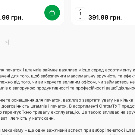
.99 грн.
391.99 грн.
>|
я печаток і штампів займає важливе місце серед асортименту к
чені для того, щоб забезпечити максимальну зручність та ефект
лежно від того, чи ви керуєте великим офісом, чи займаєтесь н
мпів є запорукою продуктивності та професійності вашої діяльнос
аєте оснащення для печаток, важливо звертати увагу на кілька к
довговічність штампів і печаток. В асортименті ОптомТУТ предст
що гарантує їхню тривалу експлуатацію. Це також впливає на зру
ат і легкість у натисканні.
п механізму – ще один важливий аспект при виборі печаток і шта