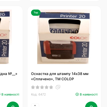
Top
ідна №__»
Оснастка для штампу 14х38 мм
«Сплачено», ТМ COLOP
В наявності
Код: 6472
В наявності