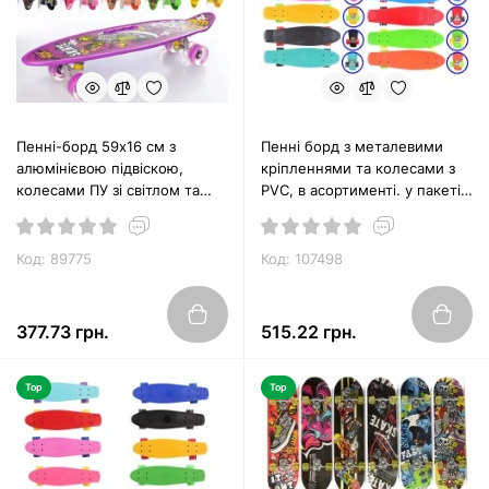
Пенні-борд 59х16 см з
Пенні борд з металевими
алюмінієвою підвіскою,
кріпленнями та колесами з
колесами ПУ зі світлом та
PVC, в асортименті. у пакеті
антиковзаючою поверхнею, в
55х13х9 см
асортименті
Код: 89775
Код: 107498
377.73 грн.
515.22 грн.
Top
Top