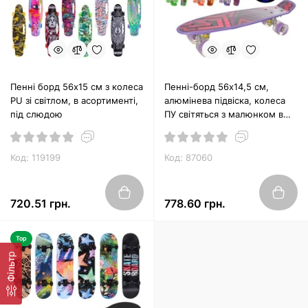
Пенні борд 56х15 см з колеса
Пенні-борд 56х14,5 см,
PU зі світлом, в асортименті,
алюмінева підвіска, колеса
під слюдою
ПУ світяться з малюнком в
пакунку, в асортименті
Код: 119199
Код: 87060
720.51 грн.
778.60 грн.
Top
Фільтр