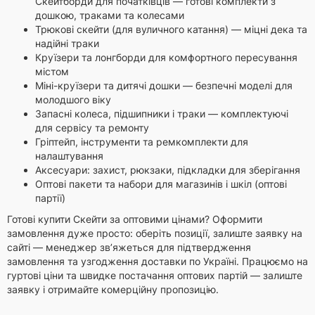
Скейтборди для початківців — готові комплекти з
дошкою, траками та колесами
Трюкові скейти (для вуличного катання) — міцні дека та
надійні траки
Круїзери та лонгборди для комфортного пересування
містом
Міні-круїзери та дитячі дошки — безпечні моделі для
молодшого віку
Запасні колеса, підшипники і траки — комплектуючі
для сервісу та ремонту
Гріптейп, інструменти та ремкомплекти для
налаштування
Аксесуари: захист, рюкзаки, підкладки для зберігання
Оптові пакети та набори для магазинів і шкіл (оптові
партії)
Готові купити Скейти за оптовими цінами? Оформити
замовлення дуже просто: оберіть позиції, залиште заявку на
сайті — менеджер зв’яжеться для підтвердження
замовлення та узгодження доставки по Україні. Працюємо на
гуртові ціни та швидке постачання оптових партій — залиште
заявку і отримайте комерційну пропозицію.