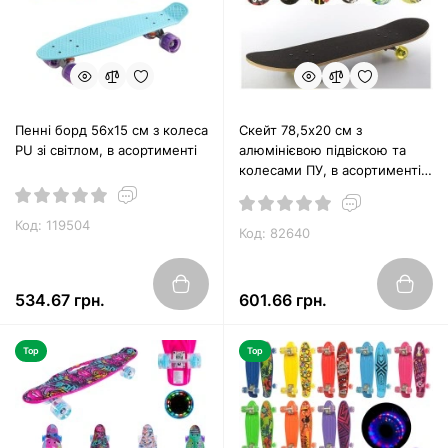
Пенні борд 56х15 см з колеса
Скейт 78,5х20 см з
PU зі світлом, в асортименті
алюмінієвою підвіскою та
колесами ПУ, в асортименті,
у пакеті
Код: 119504
Код: 82640
534.67 грн.
601.66 грн.
Top
Top