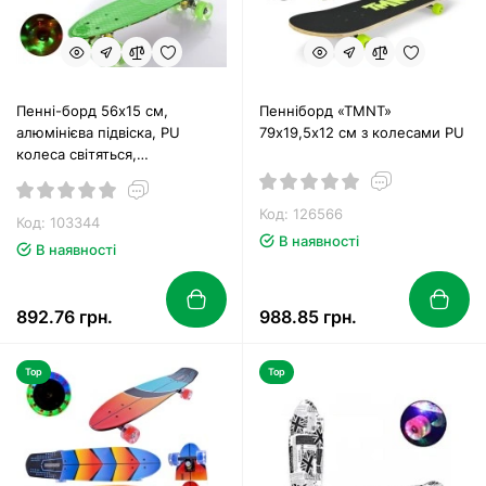
Пенні-борд 56х15 см,
Пенніборд «TMNT»
алюмінієва підвіска, PU
79х19,5х12 см з колесами PU
колеса світяться,
антиковзаюче покриття, в
асортименті
Код: 126566
Код: 103344
В наявності
В наявності
892.76 грн.
988.85 грн.
Top
Top