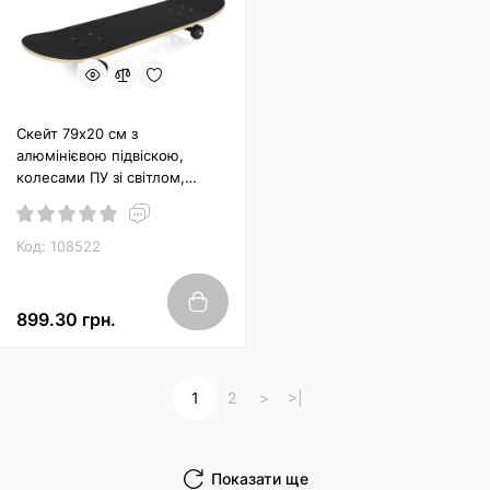
Скейт 79х20 см з
алюмінієвою підвіскою,
колесами ПУ зі світлом,
підшипником ABEC-7, в
асортименті
Код: 108522
899.30 грн.
1
2
>
>|
Показати ще