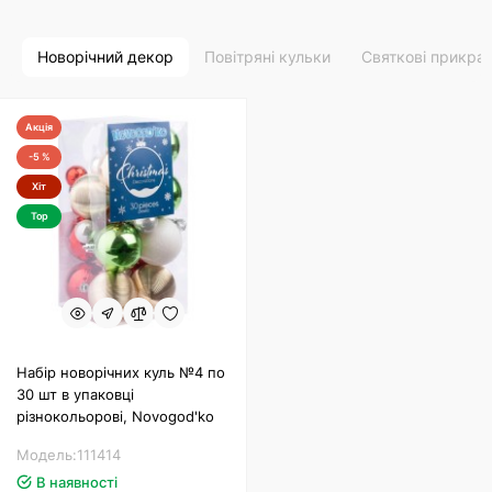
Новорічний декор
Повітряні кульки
Святкові прикра
Акція
-5 %
Хіт
Top
Набір новорічних куль №4 по
30 шт в упаковці
різнокольорові, Novogod'ko
Модель:111414
В наявності