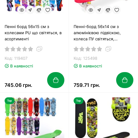
Пенні борд 56х15 см з
Пенні-борд 56х14 см з
колесами PU що світяться, в
алюмінієвою підвіскою,
асортименті
колеса ПУ світяться,
підшипники ABEC-7, в
асортименті
Код: 119407
Код: 125498
В наявності
В наявності
745.06 грн.
759.71 грн.
Top
Top