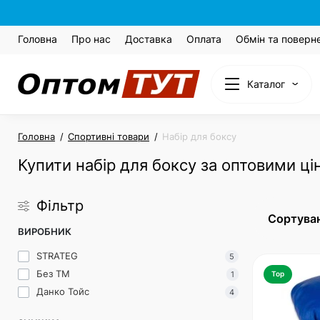
Головна
Про нас
Доставка
Оплата
Обмін та поверн
Каталог
Головна
Спортивні товари
Набір для боксу
Купити набір для боксу за оптовими ц
Фільтр
Сортуван
ВИРОБНИК
STRATEG
5
Без ТМ
1
Top
Данко Тойс
4