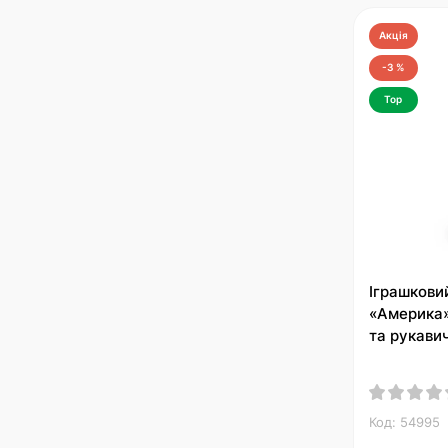
Акція
-3 %
Top
Іграшкови
«Америка»
та рукави
Код: 54995