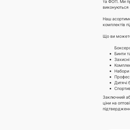
та ФОП. Ми пр
виконуються 
Наш асортимен
комплектів пі
Що ви можете
Боксерс
Бинти т
Захисні
Комплек
Набори 
Професі
Дитячі 
Спортив
Заключний аб
ціни на оптов
підтвердженн