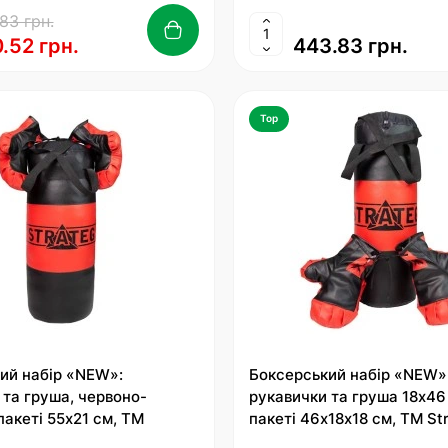
83 грн.
.52 грн.
443.83 грн.
Top
ий набір «NEW»:
Боксерський набір «NEW»
 та груша, червоно-
рукавички та груша 18х46 
пакеті 55х21 см, ТМ
пакеті 46х18х18 см, ТМ St