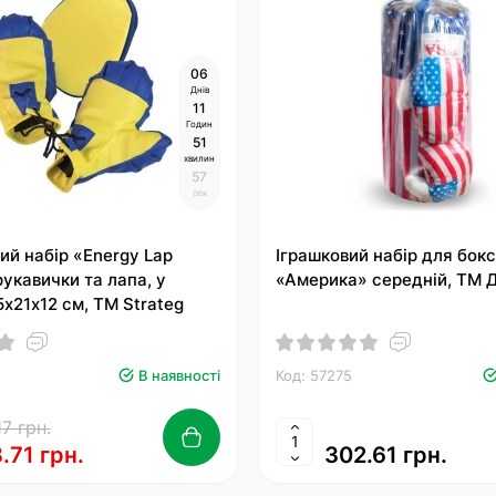
0
6
Днів
1
1
Годин
5
1
хвилин
5
6
сек
ий набір «Energy Lap
Іграшковий набір для бок
рукавички та лапа, у
«Америка» середній, ТМ 
5х21х12 см, ТМ Strateg
В наявності
Код: 57275
17 грн.
.71 грн.
302.61 грн.