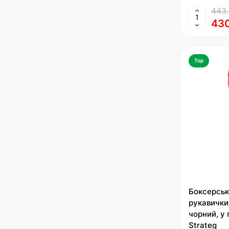
443.
430
Top
Боксерськ
рукавички
чорний, у 
Strateg