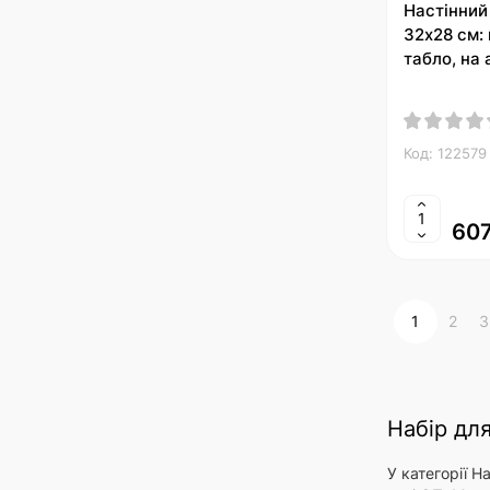
Настінний
32х28 см: 
табло, на 
Код: 122579
607
1
2
3
Набір для
У категорії Н