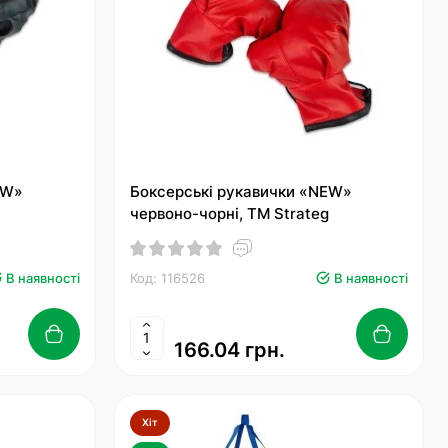
EW»
Боксерські рукавички «NEW»
червоно-чорні, ТМ Strateg
В наявності
Код: 116526
В наявності
166.04 грн.
Хіт