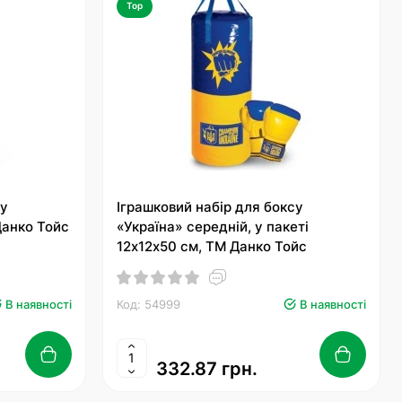
Top
су
Іграшковий набір для боксу
Данко Тойс
«Україна» середній, у пакеті
12х12х50 см, ТМ Данко Тойс
В наявності
Код: 54999
В наявності
332.87 грн.