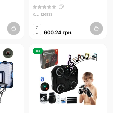
розміром 30-30-4 см, акумулятор, 4
ці
Код: 126833
600.24 грн.
Top