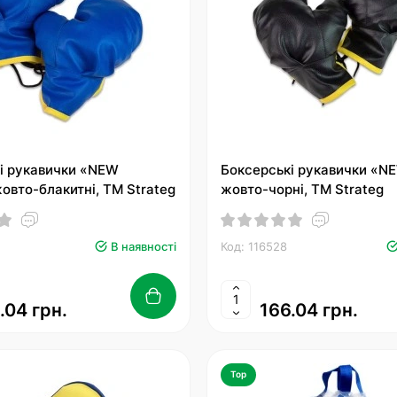
і рукавички «NEW
Боксерські рукавички «N
овто-блакитні, ТМ Strateg
жовто-чорні, ТМ Strateg
В наявності
Код: 116528
.04 грн.
166.04 грн.
Top