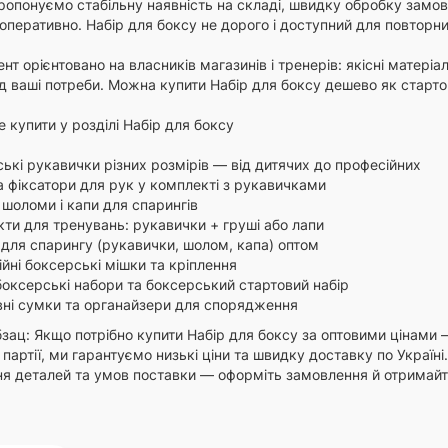
опонуємо стабільну наявність на складі, швидку обробку замовле
оперативно. Набір для боксу не дорого і доступний для повторн
т орієнтовано на власників магазинів і тренерів: якісні матеріа
д ваші потреби. Можна купити Набір для боксу дешево як стартов
 купити у розділі Набір для боксу
ькі рукавички різних розмірів — від дитячих до професійних
а фіксатори для рук у комплекті з рукавичками
 шоломи і капи для спарингів
ти для тренувань: рукавички + груші або лапи
для спарингу (рукавички, шолом, капа) оптом
йні боксерські мішки та кріплення
боксерські набори та боксерський стартовий набір
ні сумки та органайзери для спорядження
зац: Якщо потрібно купити Набір для боксу за оптовими цінами 
і партії, ми гарантуємо низькі ціни та швидку доставку по Україн
я деталей та умов поставки — оформіть замовлення й отримайте