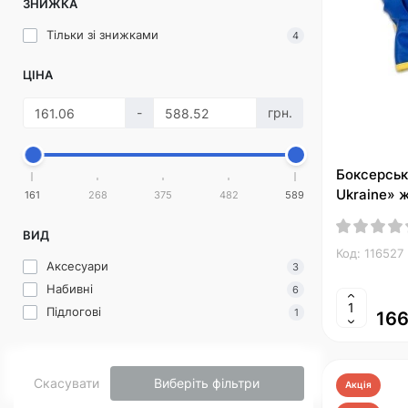
ЗНИЖКА
Тільки зі знижками
4
ЦІНА
-
грн.
Боксерськ
Ukraine» ж
161
268
375
482
589
ВИД
Код: 116527
Аксесуари
3
Набивні
6
Підлогові
1
166
Скасувати
Виберіть фільтри
Акція