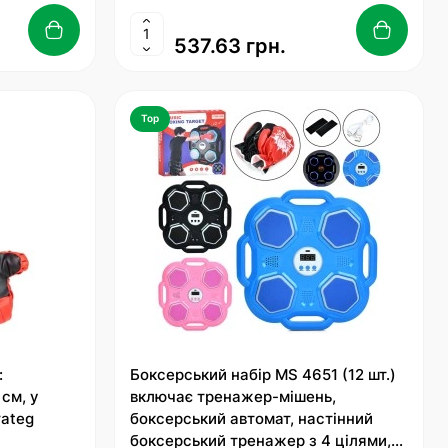
537.63 грн.
Top
:
Боксерський набір MS 4651 (12 шт.)
см, у
включає тренажер-мішень,
rateg
боксерський автомат, настінний
боксерський тренажер з 4 цілями,