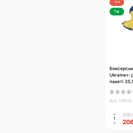
-3 %
Top
Боксерськ
Ukraine»: 
пакеті 35,
Код: 116529
215.
208