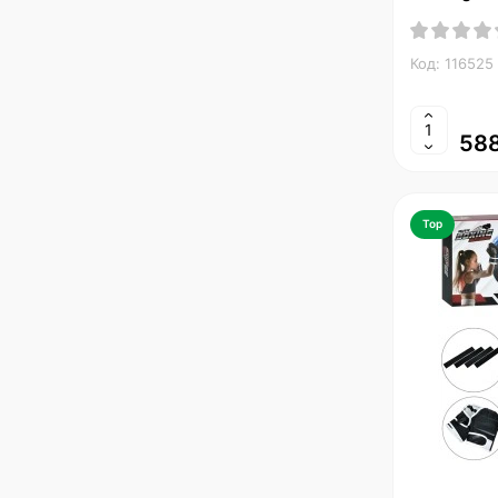
Код: 116525
588
Top