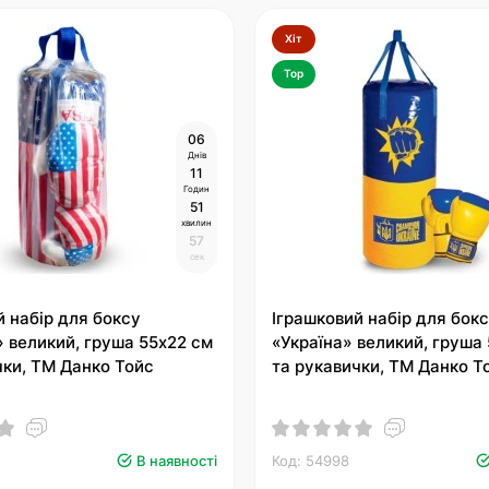
Хіт
Top
0
6
Днів
1
1
Годин
5
1
хвилин
5
6
сек
й набір для боксу
Іграшковий набір для бок
 великий, груша 55х22 см
«Україна» великий, груша
чки, ТМ Данко Тойс
та рукавички, ТМ Данко Т
В наявності
Код: 54998