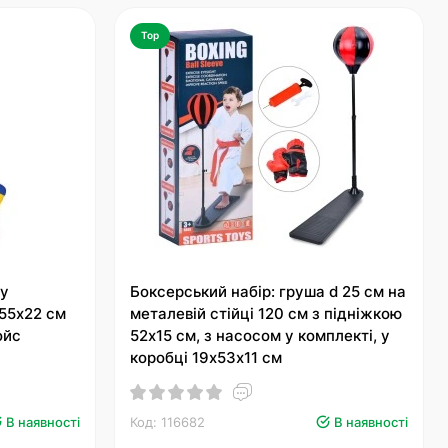
Top
су
Боксерський набір: груша d 25 см на
 55х22 см
металевій стійці 120 см з підніжкою
ойс
52х15 см, з насосом у комплекті, у
коробці 19х53х11 см
В наявності
Код: 116682
В наявності