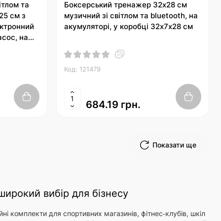
ітлом та
Боксерський тренажер 32х28 см
25 см з
музичний зі світлом та bluetooth, на
ектронний
акумуляторі, у коробці 32х7х28 см
асос, на
1х5 см
Код: 121479
684.19 грн.
Показати ще
 широкий вибір для бізнесу
йні комплекти для спортивних магазинів, фітнес‑клубів, шкіл