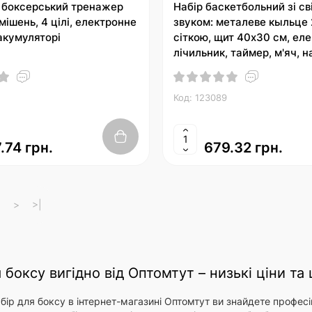
 боксерський тренажер
Набір баскетбольний зі св
мішень, 4 цілі, електронне
звуком: металеве кыльце 
акумуляторі
сіткою, щит 40х30 см, ел
лічильник, таймер, м'яч, н
батарейці, у коробці 31х4
Код: 123089
.74 грн.
679.32 грн.
>
>|
 боксу вигідно від Оптомтут – низькі ціни та
абір для боксу в інтернет-магазині Оптомтут ви знайдете професі