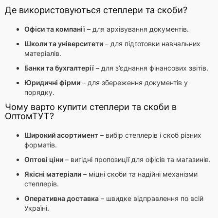
Де використовуються степлери та скоби?
Офіси та компанії
– для архівування документів.
Школи та університети
– для підготовки навчальних
матеріалів.
Банки та бухгалтерії
– для з’єднання фінансових звітів.
Юридичні фірми
– для збереження документів у
порядку.
Чому варто купити степлери та скоби в
ОптомТУТ?
Широкий асортимент
– вибір степлерів і скоб різних
форматів.
Оптові ціни
– вигідні пропозиції для офісів та магазинів.
Якісні матеріали
– міцні скоби та надійні механізми
степлерів.
Оперативна доставка
– швидке відправлення по всій
Україні.