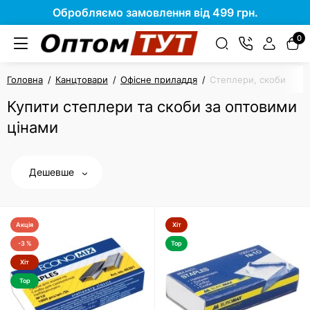
Обробляємо замовлення від 499 грн.
0
Головна
Канцтовари
Офісне приладдя
Степлери, скоби
Купити степлери та скоби за оптовими
цінами
Дешевше
Акція
Хіт
-3 %
Top
Хіт
Top