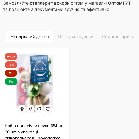
Замовляйте
степлери та скоби
оптом у магазині
ОптомТУТ
та працюйте з документами зручно та ефективно!
Новорічний декор
Повітряні кульки
Святкові прикра
Акція
-5 %
Хіт
Top
Набір новорічних куль №4 по
30 шт в упаковці
різнокольорові, Novogod'ko