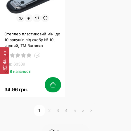
Степлер пластиковий міні до
10 аркушів під скобу № 10,
чорний, ТМ Buromax
Фільтр
Код: 60389
В наявності
34.96 грн.
1
2
3
4
5
>
>|