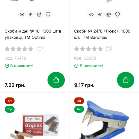
Скоби мідні № 10, 1000 шт в
Скоби № 24/6 «Люкс», 1000
упаковці, ТМ Optima
шт., ТМ Buromax
Код: 76478
Код: 60388
В наявності
В наявності
7.22 грн.
9.17 грн.
Хіт
Хіт
Top
Top