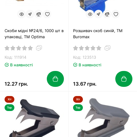
Скоби мідні №24/6, 1000 шт в
Розшивач скоб синій, ТМ
упаковці, ТМ Optima
Buromax
Код: 111914
Код: 123513
В наявності
В наявності
12.27 грн.
13.67 грн.
Хіт
Хіт
Top
Top