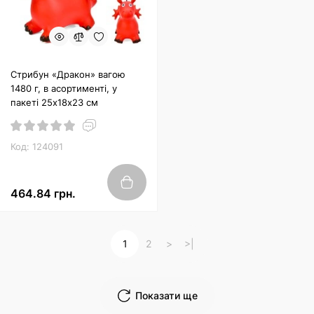
Стрибун «Дракон» вагою
1480 г, в асортименті, у
пакеті 25х18х23 см
Код: 124091
464.84 грн.
1
2
>
>|
Показати ще