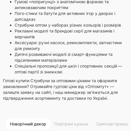
Гумові «попригунці» з анатомічною формою та
антиковзаючим покриттям
Пого-стики та батути для активних ігор у дворах і
дитсадках
Стрибуни оптом у наборах різних кольорів і розмірів
Рекламні моделі та брендові серії для магазинів і
мерчантів
Аксесуари: ручні насоси, ремкомплекти, запчастини
для ремонту
Дитячі розвиваючі моделі зі смарт-функціями та
підсиленими матеріалами
Спеціальні пропозиції для шкіл і спортивних секцій —
оптові партії зі знижкою
Готові купити Стрибуни за оптовими цінами та оформити
замовлення? Отримайте гуртові ціни від «Оптомтут» —
залиште заявку на сайті, і наш менеджер зв’яжеться для
підтвердження асортименту та доставки по Україні.
Новорічний декор
Повітряні кульки
Святкові прикра