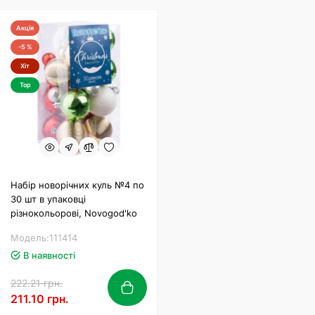
Акція
-5 %
Хіт
Top
Набір новорічних куль №4 по
30 шт в упаковці
різнокольорові, Novogod'ko
Модель:111414
В наявності
222.21 грн.
211.10 грн.