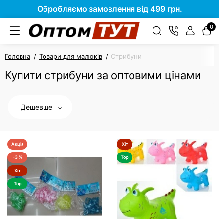
Обробляємо замовлення від 499 грн.
0
Головна
Товари для малюків
Стрибуни
Купити стрибуни за оптовими цінами
Дешевше
Акція
Хіт
-3 %
Top
Хіт
Top