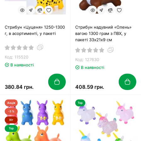
Стрибун «Цуценя» 1250-1300
Стрибун надувний «Олень»
г, в асортименті, у пакеті
вагою 1300 грам з ПВХ, у
пакеті 33х21х9 см
Код: 115520
Код: 127630
В наявності
В наявності
380.84 грн.
408.59 грн.
Акція
Top
-3 %
Хіт
Top