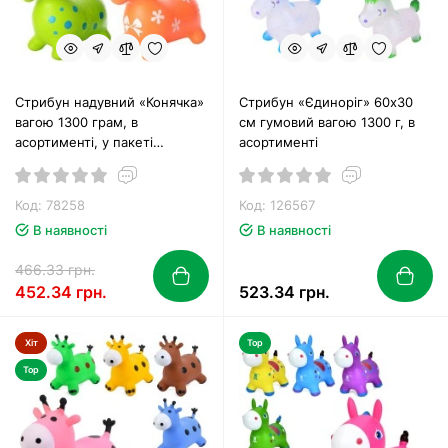
Стрибун надувний «Конячка»
Стрибун «Єдиноріг» 60х30
вагою 1300 грам, в
см гумовий вагою 1300 г, в
асортименті, у пакеті
асортименті
30х22х7 см
Код: 78258
Код: 126567
В наявності
В наявності
466.33 грн.
452.34 грн.
523.34 грн.
Хіт
Top
Top