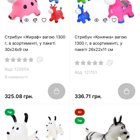
Стрибун «Жираф» вагою 1300
Стрибун «Конячка» вагою
г, в асортименті, у пакеті
1300 г, в асортименті, у
30х24х9 см
пакеті 26х22х11 см
Код: 125654
Код: 121151
В наявності
325.08 грн.
336.71 грн.
Top
Хіт
Top