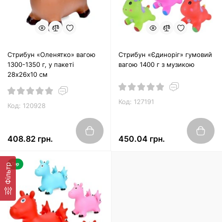
Стрибун «Оленятко» вагою
Стрибун «Єдиноріг» гумовий
1300-1350 г, у пакеті
вагою 1400 г з музикою
28х26х10 см
Код: 127191
Код: 120928
408.82 грн.
450.04 грн.
Top
Фільтр