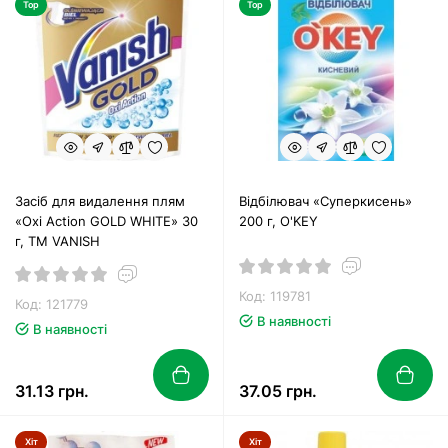
Top
Top
Засіб для видалення плям
Відбілювач «Суперкисень»
«Oxi Action GOLD WHITE» 30
200 г, O'KEY
г, ТМ VANISH
Код: 119781
Код: 121779
В наявності
В наявності
31.13 грн.
37.05 грн.
Хіт
Хіт