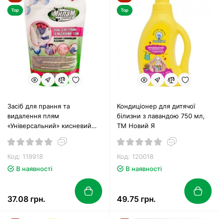
Top
Top
Засіб для прання та
Кондиціонер для дитячої
видалення плям
білизни з лавандою 750 мл,
«Універсальний» кисневий
ТМ Новий Я
200 г, ТМ МілаМ
Код: 119918
Код: 120018
В наявності
В наявності
37.08 грн.
49.75 грн.