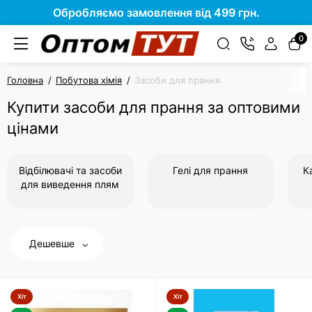
Обробляємо замовлення від 499 грн.
0
Головна
Побутова хімія
Засоби для прання
Купити засоби для прання за оптовими
цінами
Відбілювачі та засоби
Гелі для прання
К
для виведення плям
Дешевше
Хіт
Хіт