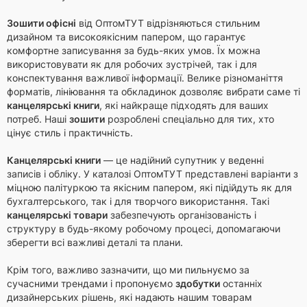
Зошити офісні
від ОптомТУТ відрізняються стильним
дизайном та високоякісним папером, що гарантує
комфортне записування за будь-яких умов. Їх можна
використовувати як для робочих зустрічей, так і для
конспектування важливої інформації. Велике різноманіття
форматів, лініювання та обкладинок дозволяє вибрати саме ті
канцелярські книги
, які найкраще підходять для ваших
потреб. Наші
зошити
розроблені спеціально для тих, хто
цінує стиль і практичність.
Канцелярські книги
— це надійний супутник у веденні
записів і обліку. У каталозі ОптомТУТ представлені варіанти з
міцною палітуркою та якісним папером, які підійдуть як для
бухгалтерського, так і для творчого використання. Такі
канцелярські товари
забезпечують організованість і
структуру в будь-якому робочому процесі, допомагаючи
зберегти всі важливі деталі та плани.
Крім того, важливо зазначити, що ми пильнуємо за
сучасними трендами і пропонуємо
здобутки
останніх
дизайнерських рішень, які надають нашим товарам