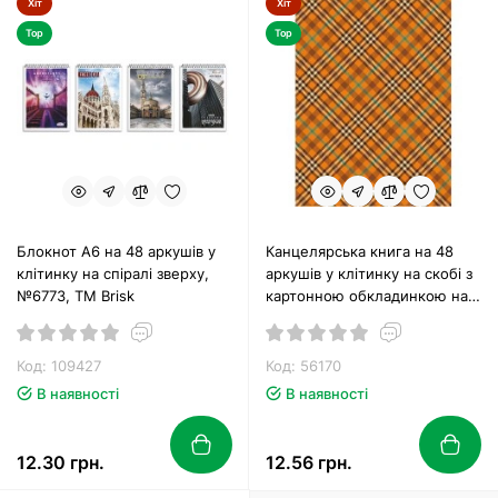
Хіт
Хіт
Top
Top
Блокнот А6 на 48 аркушів у
Канцелярська книга на 48
клітинку на спіралі зверху,
аркушів у клітинку на скобі з
№6773, ТМ Brisk
картонною обкладинкою на
газетному папері, ТМ
Рюкзачок
Код: 109427
Код: 56170
В наявності
В наявності
12.30 грн.
12.56 грн.