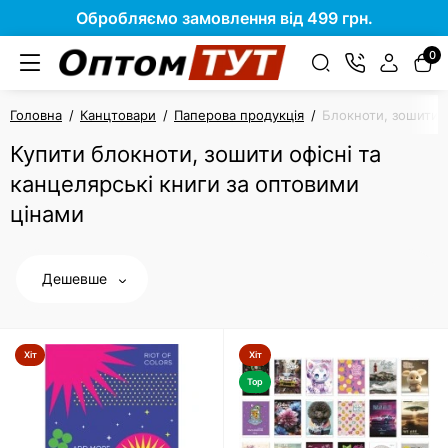
Обробляємо замовлення від 499 грн.
0
Головна
Канцтовари
Паперова продукція
Блокноти, зошити о
Купити блокноти, зошити офісні та
канцелярські книги за оптовими
цінами
Дешевше
Хіт
Хіт
Top