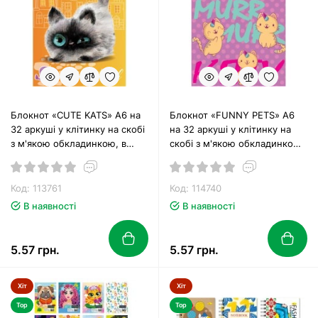
Блокнот «CUTE KATS» А6 на
Блокнот «FUNNY PETS» А6
32 аркуші у клітинку на скобі
на 32 аркуші у клітинку на
з м'якою обкладинкою, в
скобі з м'якою обкладинкою
асортименті, ТМ Рюкзачок
ТМ Рюкзачок, в асортименті
Код: 113761
Код: 114740
В наявності
В наявності
5.57 грн.
5.57 грн.
Хіт
Хіт
Top
Top