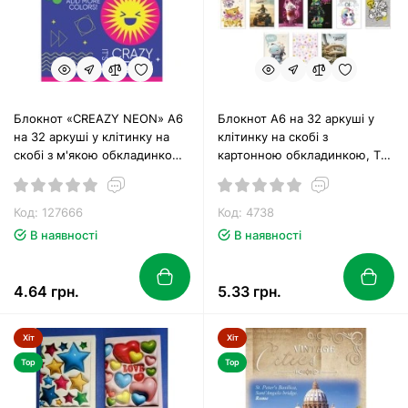
Блокнот «CREAZY NEON» А6
Блокнот А6 на 32 аркуші у
на 32 аркуші у клітинку на
клітинку на скобі з
скобі з м'якою обкладинкою,
картонною обкладинкою, ТМ
в асортименті, ТМ Рюкзачок
Gold Brisk
Код: 127666
Код: 4738
В наявності
В наявності
4.64 грн.
5.33 грн.
Хіт
Хіт
Top
Top