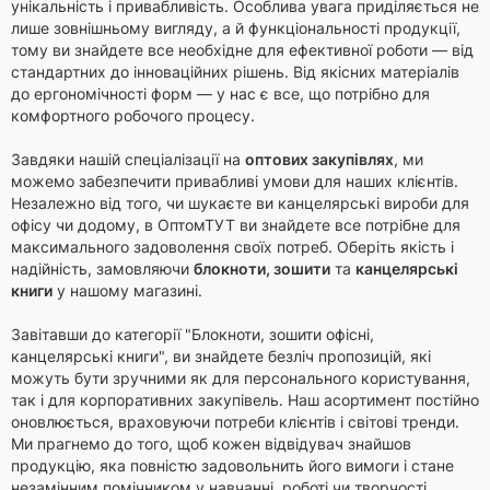
унікальність і привабливість. Особлива увага приділяється не
лише зовнішньому вигляду, а й функціональності продукції,
тому ви знайдете все необхідне для ефективної роботи — від
стандартних до інноваційних рішень. Від якісних матеріалів
до ергономічності форм — у нас є все, що потрібно для
комфортного робочого процесу.
Завдяки нашій спеціалізації на
оптових закупівлях
, ми
можемо забезпечити привабливі умови для наших клієнтів.
Незалежно від того, чи шукаєте ви канцелярські вироби для
офісу чи додому, в ОптомТУТ ви знайдете все потрібне для
максимального задоволення своїх потреб. Оберіть якість і
надійність, замовляючи
блокноти, зошити
та
канцелярські
книги
у нашому магазині.
Завітавши до категорії "Блокноти, зошити офісні,
канцелярські книги", ви знайдете безліч пропозицій, які
можуть бути зручними як для персонального користування,
так і для корпоративних закупівель. Наш асортимент постійно
оновлюється, враховуючи потреби клієнтів і світові тренди.
Ми прагнемо до того, щоб кожен відвідувач знайшов
продукцію, яка повністю задовольнить його вимоги і стане
незамінним помічником у навчанні, роботі чи творчості.