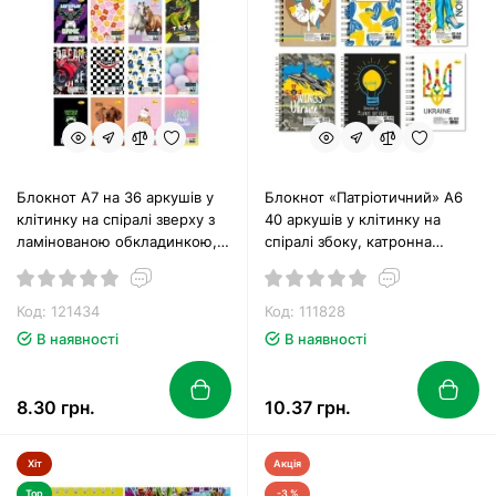
Блокнот А7 на 36 аркушів у
Блокнот «Патріотичний» А6
клітинку на спіралі зверху з
40 аркушів у клітинку на
ламінованою обкладинкою, в
спіралі збоку, катронна
асортименті, ТМ Апельсин
обкладинка, ТМ Апельсин
Код: 121434
Код: 111828
В наявності
В наявності
8.30 грн.
10.37 грн.
Хіт
Акція
Top
-3 %