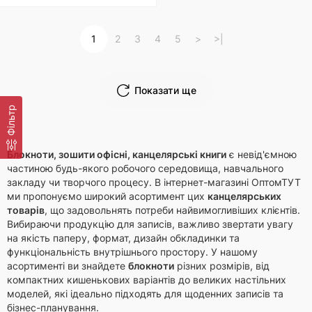
1
2
3
4
5
>
>|
Показати ще
Фільтр
Блокноти, зошити офісні, канцелярські книги
є невід'ємною
частиною будь-якого робочого середовища, навчального
закладу чи творчого процесу. В інтернет-магазині ОптомТУТ
ми пропонуємо широкий асортимент цих
канцелярських
товарів
, що задовольнять потреби найвимогливіших клієнтів.
Вибираючи продукцію для записів, важливо звертати увагу
на якість паперу, формат, дизайн обкладинки та
функціональність внутрішнього простору. У нашому
асортименті ви знайдете
блокноти
різних розмірів, від
компактних кишенькових варіантів до великих настільних
моделей, які ідеально підходять для щоденних записів та
бізнес-планування.