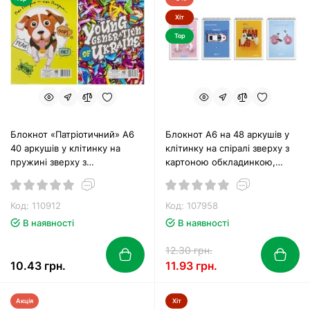
Хіт
Top
Блокнот «Патріотичний» А6
Блокнот А6 на 48 аркушів у
40 аркушів у клітинку на
клітинку на спіралі зверху з
пружині зверху з
картоною обкладинкою,
ламінованою обкладинкою,
№6768, ТМ Brisk
ТМ Апельсин
Код: 110912
Код: 107958
В наявності
В наявності
12.30 грн.
10.43 грн.
11.93 грн.
Акція
Хіт