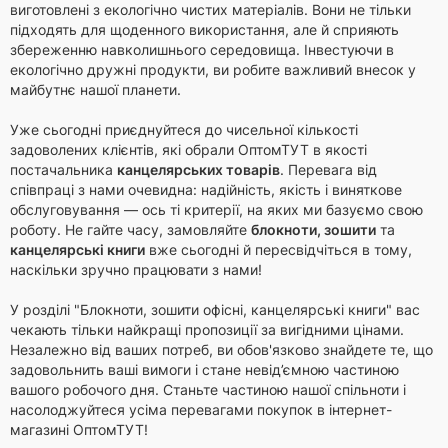
виготовлені з екологічно чистих матеріалів. Вони не тільки
підходять для щоденного використання, але й сприяють
збереженню навколишнього середовища. Інвестуючи в
екологічно дружні продукти, ви робите важливий внесок у
майбутнє нашої планети.
Уже сьогодні приєднуйтеся до чисельної кількості
задоволених клієнтів, які обрали ОптомТУТ в якості
постачальника
канцелярських товарів
. Перевага від
співпраці з нами очевидна: надійність, якість і виняткове
обслуговування — ось ті критерії, на яких ми базуємо свою
роботу. Не гайте часу, замовляйте
блокноти, зошити
та
канцелярські книги
вже сьогодні й пересвідчіться в тому,
наскільки зручно працювати з нами!
У розділі "Блокноти, зошити офісні, канцелярські книги" вас
чекають тільки найкращі пропозиції за вигідними цінами.
Незалежно від ваших потреб, ви обов'язково знайдете те, що
задовольнить ваші вимоги і стане невід’ємною частиною
вашого робочого дня. Станьте частиною нашої спільноти і
насолоджуйтеся усіма перевагами покупок в інтернет-
магазині ОптомТУТ!