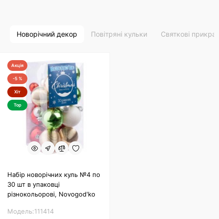
Новорічний декор
Повітряні кульки
Святкові прикра
Акція
-5 %
Хіт
Top
Набір новорічних куль №4 по
30 шт в упаковці
різнокольорові, Novogod'ko
Модель:111414