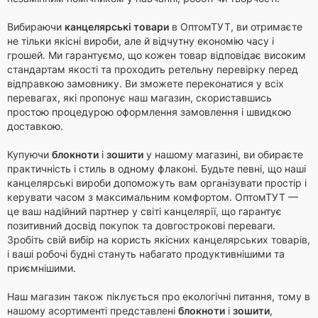
Вибираючи
канцелярські товари
в ОптомТУТ, ви отримаєте
не тільки якісні вироби, але й відчутну економію часу і
грошей. Ми гарантуємо, що кожен товар відповідає високим
стандартам якості та проходить ретельну перевірку перед
відправкою замовнику. Ви зможете переконатися у всіх
перевагах, які пропонує наш магазин, скориставшись
простою процедурою оформлення замовлення і швидкою
доставкою.
Купуючи
блокноти
і
зошити
у нашому магазині, ви обираєте
практичність і стиль в одному флаконі. Будьте певні, що наші
канцелярські вироби допоможуть вам організувати простір і
керувати часом з максимальним комфортом. ОптомТУТ —
це ваш надійний партнер у світі канцелярії, що гарантує
позитивний досвід покупок та довгострокові переваги.
Зробіть свій вибір на користь якісних канцелярських товарів,
і ваші робочі будні стануть набагато продуктивнішими та
приємнішими.
Наш магазин також піклується про екологічні питання, тому в
нашому асортименті представлені
блокноти
і
зошити
,