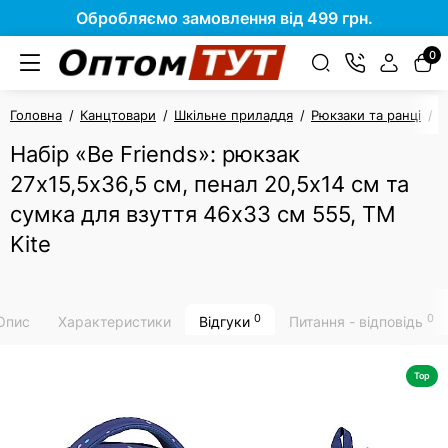
Обробляємо замовлення від 499 грн.
0
Головна
Канцтовари
Шкільне приладдя
Рюкзаки та ранці
Н
Набір «Be Friends»: рюкзак
27х15,5х36,5 см, пенал 20,5х14 см та
сумка для взуття 46х33 см 555, ТМ
Kite
0
0
Опис
Характеристики
Відгуки
Питання - відповідь
Top