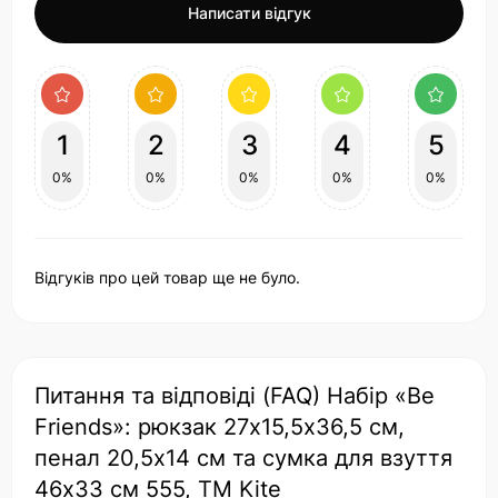
Написати відгук
1
2
3
4
5
0%
0%
0%
0%
0%
Відгуків про цей товар ще не було.
Питання та відповіді (FAQ) Набір «Be
Friends»: рюкзак 27х15,5х36,5 см,
пенал 20,5х14 см та сумка для взуття
46х33 см 555, ТМ Kite