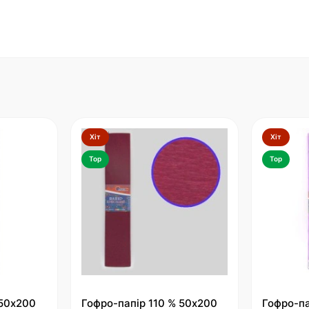
Хіт
Хіт
Top
Top
 50х200
Гофро-папір 110 % 50х200
Гофро-па