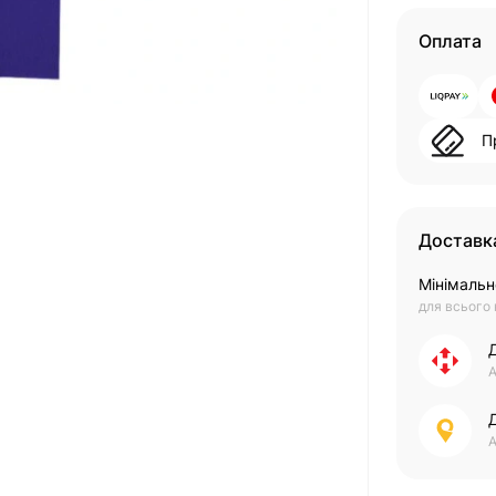
Оплата
П
Доставк
Мінімальн
для всього
А
А