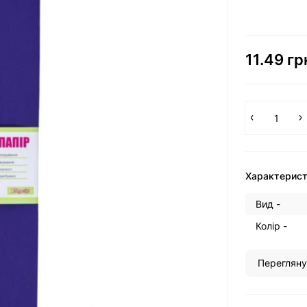
11.49 гр
Характерис
Вид -
Колір -
Перегляну