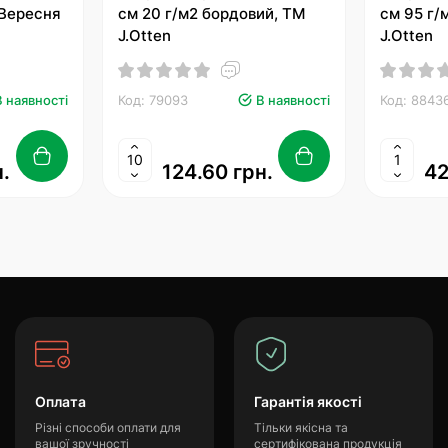
 Вересня
см 20 г/м2 бордовий, TM
см 95 г/
J.Otten
J.Otten
В наявності
Код: 79093
В наявності
Код: 8843
.
124.60 грн.
42
Оплата
Гарантія якості
Різні способи оплати для
Тільки якісна та
вашої зручності
сертифікована продукція