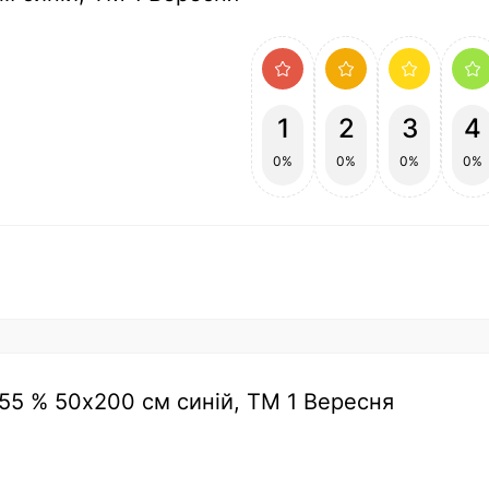
1
2
3
4
0%
0%
0%
0%
 55 % 50х200 см синій, ТМ 1 Вересня