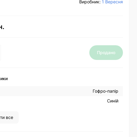
Виробник:
1 Вересня
н.
Продано
тики
Гофро-папір
Синій
ти все