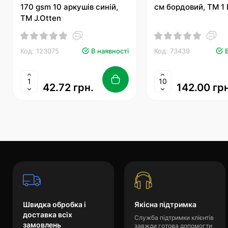
170 gsm 10 аркушів синій,
см бордовий, ТМ 1
ТМ J.Otten
Код: 123075
В наявності
Код: 73439
42.72 грн.
142.00 грн
Швидка обробка і
Якісна підтримка
доставка всіх
Служба підтримки клієнтів
замовлень
завжди готова допомогти