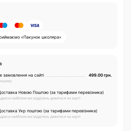
риймаємо «Пакунок школяра»
а
е замовлення на сайті
499.00 грн.
 кошику
Доставка Новою Поштою (за тарифами перевізника)
дреси найближчих відділень дивитися на карті
Доставка Укр поштою (за тарифами перевізника)
дреси найближчих відділень дивитися на карті