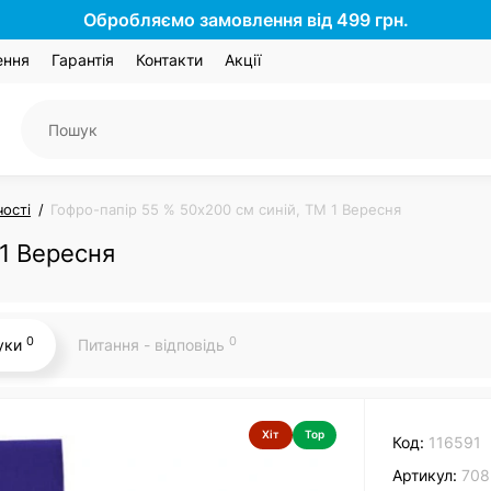
Обробляємо замовлення від 499 грн.
ення
Гарантія
Контакти
Акції
чості
Гофро-папір 55 % 50х200 см синій, ТМ 1 Вересня
 1 Вересня
0
0
гуки
Питання - відповідь
Хіт
Top
Код:
116591
Артикул:
708