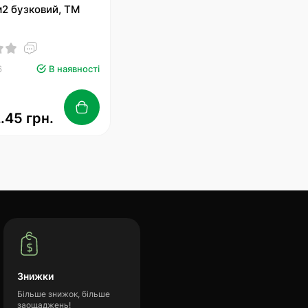
м2 бузковий, TM
6
В наявності
.45 грн.
Знижки
Більше знижок, більше
заощаджень!