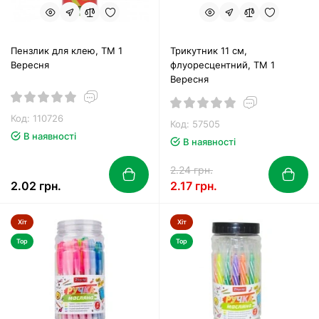
Пензлик для клею, ТМ 1
Трикутник 11 см,
Вересня
флуоресцентний, ТМ 1
Вересня
Код: 110726
Код: 57505
В наявності
В наявності
2.24 грн.
2.02 грн.
2.17 грн.
Хіт
Хіт
Top
Top