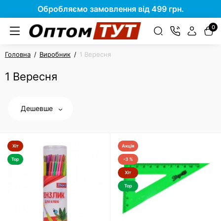
Обробляємо замовлення від 499 грн.
0
Головна
Виробник
1 Вересня
1 Вересня
Дешевше
Хіт
Акція
Top
-3 %
Хіт
Top