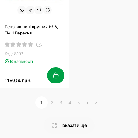
Пензлик поні круглий № 6,
ТМ 1 Вересня
Код: 8192
В наявності
119.04 грн.
1
2
3
4
5
>
>|
Показати ще