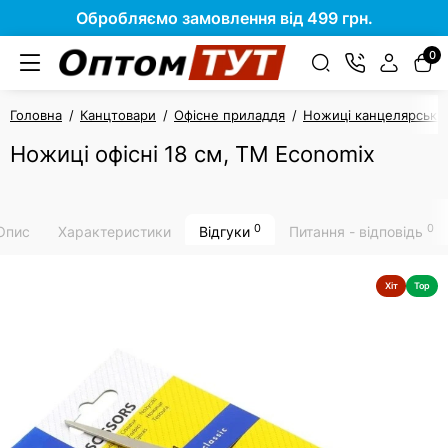
Обробляємо замовлення від 499 грн.
0
Головна
Канцтовари
Офісне приладдя
Ножиці канцелярські
Ножиці офісні 18 см, ТМ Economix
0
0
Опис
Характеристики
Відгуки
Питання - відповідь
Хіт
Top