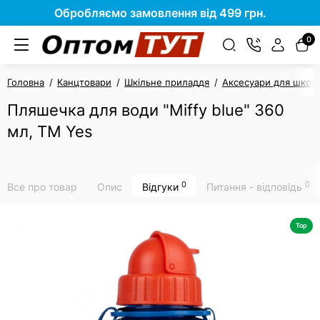
Обробляємо замовлення від 499 грн.
0
Головна
Канцтовари
Шкільне приладдя
Аксесуари для школя
Пляшечка для води "Miffy blue" 360
мл, ТМ Yes
0
0
Все про товар
Опис
Відгуки
Питання - відповідь
Top