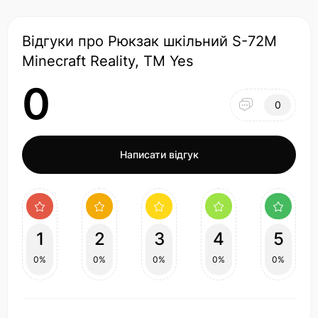
Відгуки про Рюкзак шкільний S-72M
Minecraft Reality, ТМ Yes
0
0
Написати відгук
1
2
3
4
5
0%
0%
0%
0%
0%