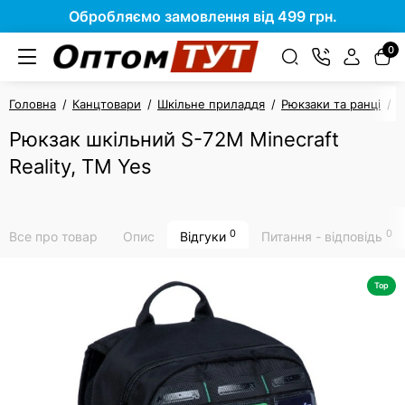
Обробляємо замовлення від 499 грн.
0
Головна
Канцтовари
Шкільне приладдя
Рюкзаки та ранці
Р
Рюкзак шкільний S-72M Minecraft
Reality, ТМ Yes
0
0
Все про товар
Опис
Відгуки
Питання - відповідь
Top