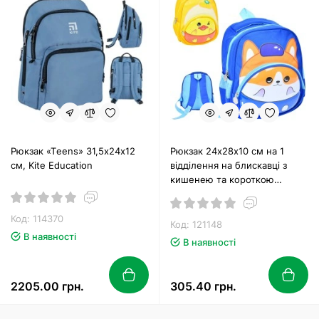
Рюкзак «Тeens» 31,5х24х12
Рюкзак 24х28х10 см на 1
см, Kite Education
відділення на блискавці з
кишенею та короткою
ручкою у пакеті 24х28х6 см,
в асортименті
Код: 114370
Код: 121148
В наявності
В наявності
2205.00 грн.
305.40 грн.