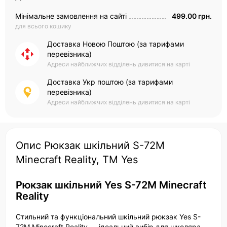
Мінімальне замовлення на сайті
499.00 грн.
для всього кошику
Доставка Новою Поштою (за тарифами
перевізника)
Адреси найближчих відділень дивитися на карті
Доставка Укр поштою (за тарифами
перевізника)
Адреси найближчих відділень дивитися на карті
Опис Рюкзак шкільний S-72M
Minecraft Reality, ТМ Yes
Рюкзак шкільний Yes S-72M Minecraft
Reality
Стильний та функціональний шкільний рюкзак Yes S-
72M Minecraft Reality — ідеальний вибір для школяра.