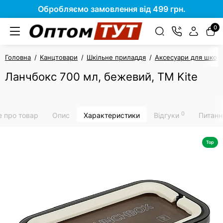
Обробляємо замовлення від 499 грн.
0
Головна
Канцтовари
Шкільне приладдя
Аксесуари для школя
Ланчбокс 700 мл, бежевий, ТМ Kite
0
е про товар
Опис
Характеристики
Відгуки
Питанн
Top