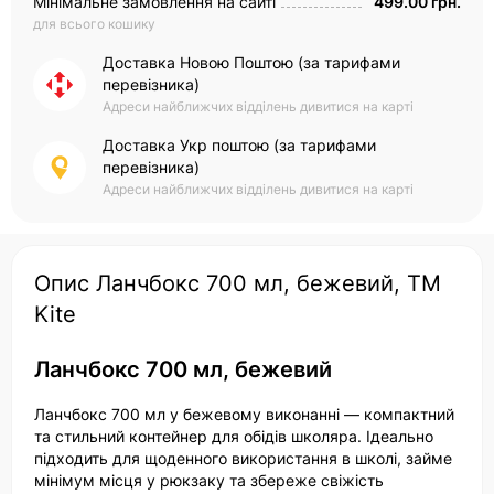
Мінімальне замовлення на сайті
499.00 грн.
для всього кошику
Доставка Новою Поштою (за тарифами
перевізника)
Адреси найближчих відділень дивитися на карті
Доставка Укр поштою (за тарифами
перевізника)
Адреси найближчих відділень дивитися на карті
Опис Ланчбокс 700 мл, бежевий, ТМ
Kite
Ланчбокс 700 мл, бежевий
Ланчбокс 700 мл у бежевому виконанні — компактний
та стильний контейнер для обідів школяра. Ідеально
підходить для щоденного використання в школі, займе
мінімум місця у рюкзаку та збереже свіжість