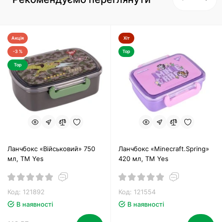
Акція
Хіт
-3 %
Top
Top
Ланчбокс «Військовий» 750
Ланчбокс «Minecraft.Spring»
мл, ТМ Yes
420 мл, ТМ Yes
Код: 121892
Код: 121554
В наявності
В наявності