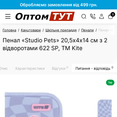
Обробляємо замовлення від 499 грн.
0
Головна
Канцтовари
Шкільне приладдя
Пенали
Пенал «Stu
Пенал «Studio Pets» 20,5х4х14 см з 2
відворотами 622 SP, ТМ Kite
0
0
Опис
Характеристики
Відгуки
Питання - відповідь
Top