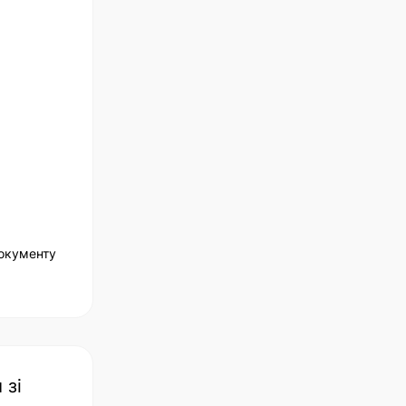
документу
 зі