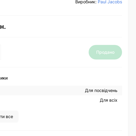
Виробник:
Paul Jacobs
н.
Продано
тики
Для посвідчень
Для всіх
ти все