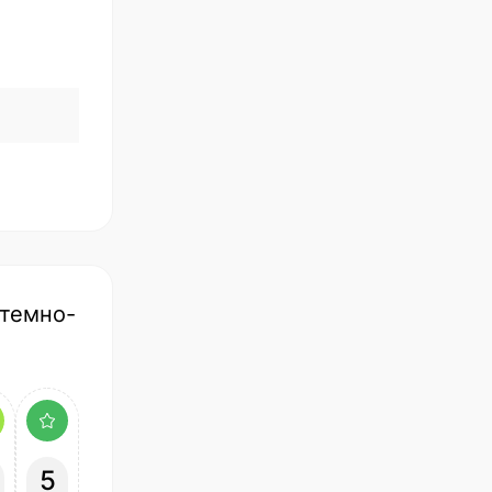
 темно-
5