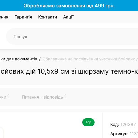
Обробляємо замовлення від 499 грн.
ення
Гарантія
Контакти
Акції
ки для документів
Обкладинка на посвідчення учасника бойових ді
ойових дій 10,5х9 см зі шкірзаму темно-к
0
0
гуки
Питання - відповідь
Top
Код:
126387
Артикул:
113