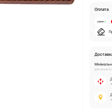
Оплата
П
Доставк
Мінімальн
для всього
А
А