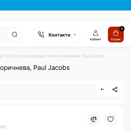
0
Контакти
Кабінет
Кошик
й 10,5х9 см зі шкірзаму темно-коричнева, Paul Jacobs
оричнева, Paul Jacobs
165