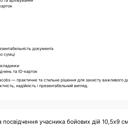
о та архівування
карток
езентабельність документа
бо сумці
бкладинки
ідчень та ID-карток
Jacobs — практичне та стильне рішення для захисту важливого 
ктність, надійність і презентабельний вигляд.
посвідчення учасника бойових дій 10,5х9 см