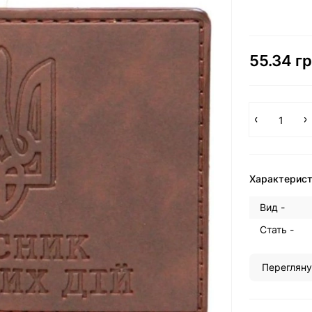
55.34 гр
Характерис
Вид -
Стать -
Перегляну