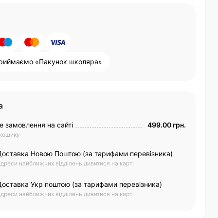
риймаємо «Пакунок школяра»
а
е замовлення на сайті
499.00 грн.
 кошику
Доставка Новою Поштою (за тарифами перевізника)
дреси найближчих відділень дивитися на карті
Доставка Укр поштою (за тарифами перевізника)
дреси найближчих відділень дивитися на карті