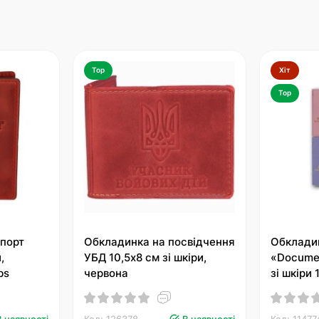
Top
Хіт
Top
порт
Обкладинка на посвідчення
Обклади
,
УБД 10,5х8 см зі шкіри,
«Docume
bs
червона
зі шкіри
В наявності
Код: 126378
В наявності
Код: 11477