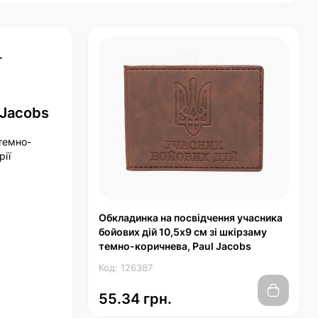
-
 Jacobs
 темно-
рії
Обкладинка на посвідчення учасника
бойових дій 10,5х9 см зі шкірзаму
темно-коричнева, Paul Jacobs
Код: 126387
55.34 грн.