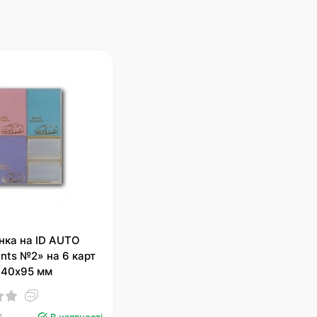
нка на ID AUTO
nts №2» на 6 карт
 140х95 мм
4
В наявності