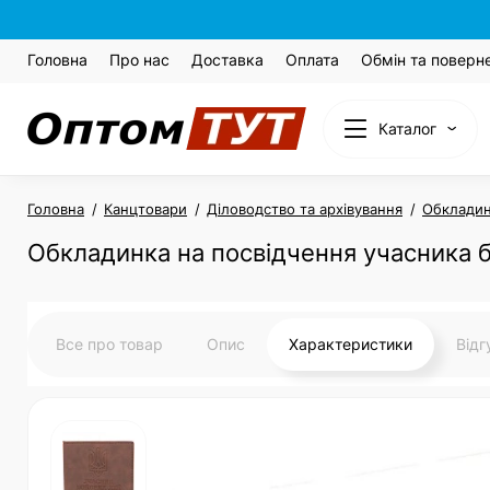
Головна
Про нас
Доставка
Оплата
Обмін та поверн
Каталог
Головна
Канцтовари
Діловодство та архівування
Обкладин
Обкладинка на посвідчення учасника б
Все про товар
Опис
Характеристики
Від