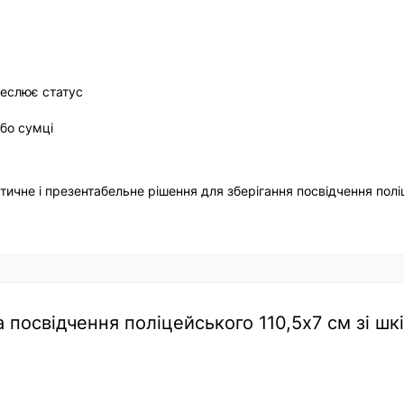
реслює статус
або сумці
ичне і презентабельне рішення для зберігання посвідчення полі
посвідчення поліцейського 110,5х7 см зі шкі