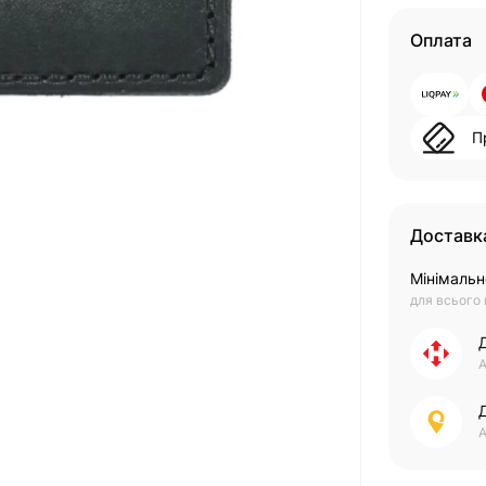
Оплата
П
Доставк
Мінімальн
для всього
А
А