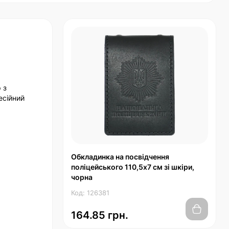
 з
есійний
Обкладинка на посвідчення
поліцейського 110,5х7 см зі шкіри,
чорна
Код: 126381
164.85 грн.