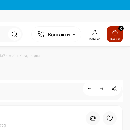
0
Контакти
Кабінет
Кошик
х7 см зі шкіри, чорна
629