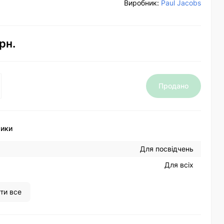
Виробник:
Paul Jacobs
рн.
Продано
тики
Для посвідчень
Для всіх
ти все