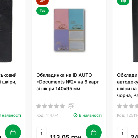
Хіт
Top
Top
ськовий
Обкладинка на ID AUTO
Обклади
і шкіри,
«Documents №2» на 6 карт
автодоку
зі шкіри 140х95 мм
шкіри на
чорна, P
В наявності
Код: 114774
В наявності
Код: 12511
.
113.05 грн.
24