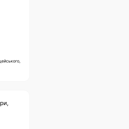
цейського,
ри,