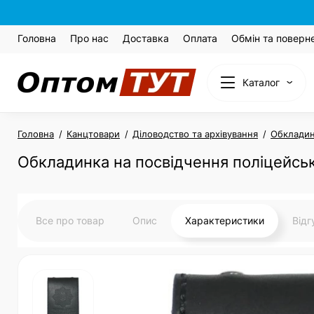
Головна
Про нас
Доставка
Оплата
Обмін та поверн
Каталог
Головна
Канцтовари
Діловодство та архівування
Обкладин
Обкладинка на посвідчення поліцейсько
Все про товар
Опис
Характеристики
Від