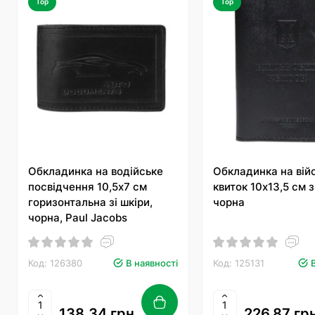
Top
Top
Обкладинка на водійське
Обкладинка на вій
посвідчення 10,5х7 см
квиток 10х13,5 см з
горизонтальна зі шкіри,
чорна
чорна, Paul Jacobs
Код: 126380
В наявності
Код: 125131
138.34 грн.
226.87 грн