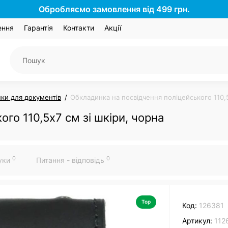
Обробляємо замовлення від 499 грн.
ення
Гарантія
Контакти
Акції
ки для документів
Обкладинка на посвідчення поліцейського 110,5
го 110,5х7 см зі шкіри, чорна
0
0
гуки
Питання - відповідь
Top
Код:
126381
Артикул:
112