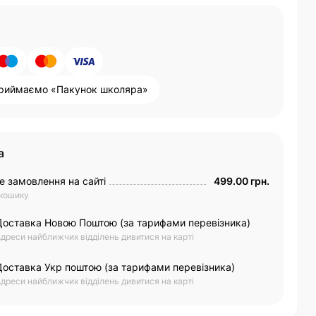
риймаємо «Пакунок школяра»
а
е замовлення на сайті
499.00 грн.
 кошику
Доставка Новою Поштою (за тарифами перевізника)
дреси найближчих відділень дивитися на карті
Доставка Укр поштою (за тарифами перевізника)
дреси найближчих відділень дивитися на карті