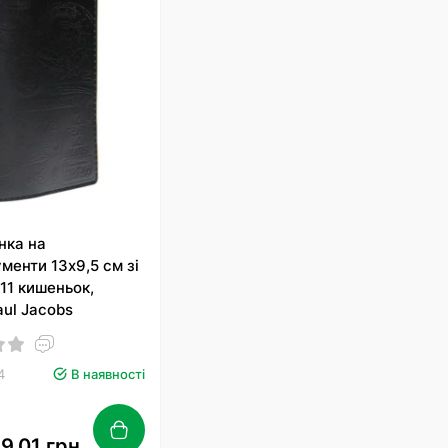
нка на
менти 13х9,5 см зі
 11 кишеньок,
aul Jacobs
4
В наявності
9.01 грн.