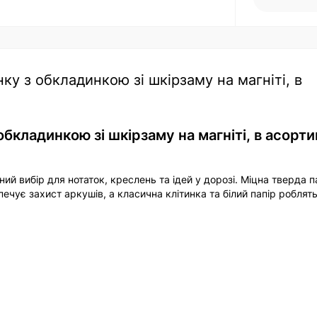
ку з обкладинкою зі шкірзаму на магніті, в
обкладинкою зі шкірзаму на магніті, в асорти
й вибір для нотаток, креслень та ідей у дорозі. Міцна тверда п
печує захист аркушів, а класична клітинка та білий папір роблят