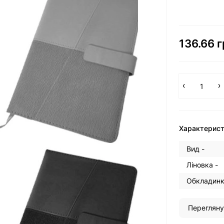
136.66 г
Характерис
Вид -
Ліновка -
Обкладинк
Перегляну