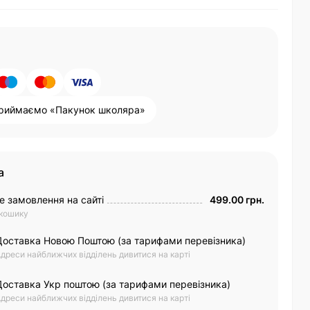
риймаємо «Пакунок школяра»
а
е замовлення на сайті
499.00 грн.
 кошику
Доставка Новою Поштою (за тарифами перевізника)
дреси найближчих відділень дивитися на карті
Доставка Укр поштою (за тарифами перевізника)
дреси найближчих відділень дивитися на карті