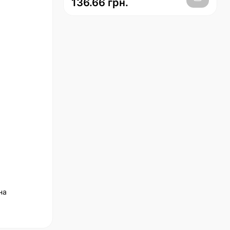
136.66 грн.
на