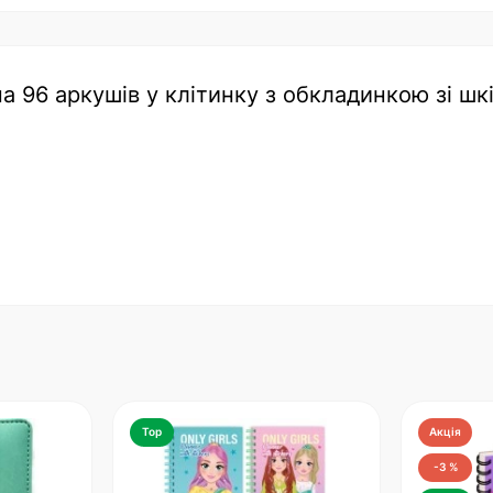
на 96 аркушів у клітинку з обкладинкою зі шк
Top
Акція
-3 %