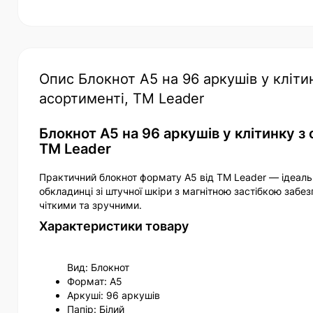
Опис Блокнот А5 на 96 аркушів у клітин
асортименті, TM Leader
Блокнот А5 на 96 аркушів у клітинку з 
TM Leader
Практичний блокнот формату А5 від TM Leader — ідеальни
обкладинці зі штучної шкіри з магнітною застібкою забез
чіткими та зручними.
Характеристики товару
Вид: Блокнот
Формат: А5
Аркуші: 96 аркушів
Папір: Білий