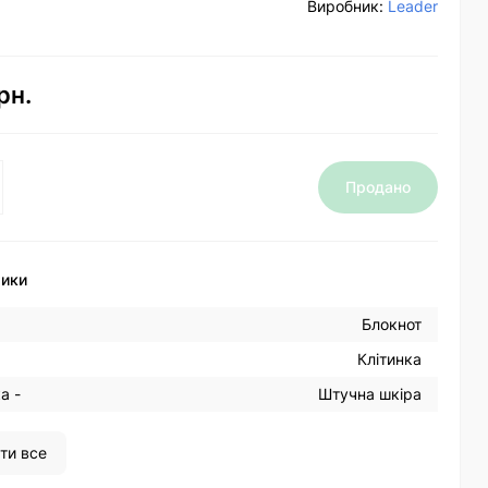
Виробник:
Leader
рн.
Продано
тики
Блокнот
Клітинка
а -
Штучна шкіра
ти все