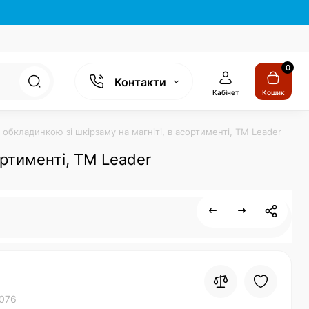
0
Контакти
Кабінет
Кошик
 обкладинкою зі шкірзаму на магніті, в асортименті, TM Leader
ортименті, TM Leader
076