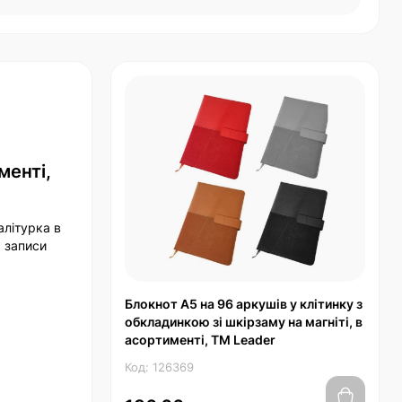
менті,
алітурка в
ь записи
Блокнот А5 на 96 аркушів у клітинку з
обкладинкою зі шкірзаму на магніті, в
асортименті, TM Leader
Код: 126369