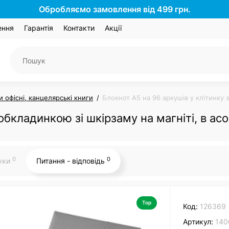
Обробляємо замовлення від 499 грн.
ення
Гарантія
Контакти
Акції
 офісні, канцелярські книги
Блокнот А5 на 96 аркушів у клітинку з
обкладинкою зі шкірзаму на магніті, в ас
0
0
гуки
Питання - відповідь
Top
Код:
126369
Артикул:
140