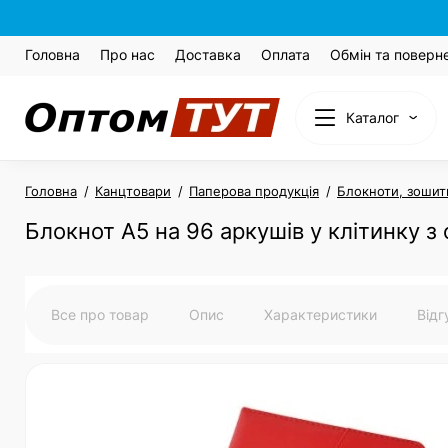
Головна
Про нас
Доставка
Оплата
Обмін та поверн
Каталог
Головна
Канцтовари
Паперова продукція
Блокноти, зошити
Блокнот А5 на 96 аркушів у клітинку з 
Все про товар
Опис
Характеристики
Від