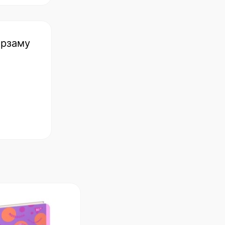
ірзаму