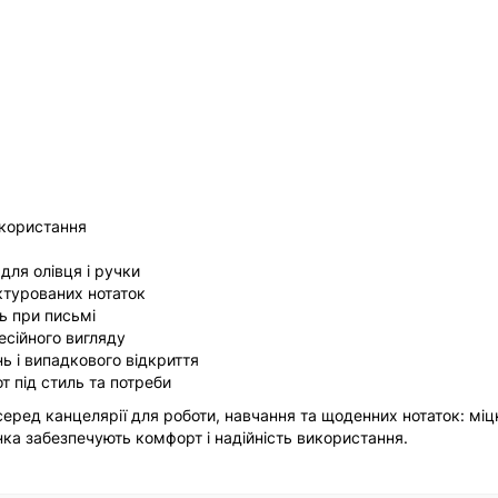
користання
для олівця і ручки
ктурованих нотаток
ть при письмі
есійного вигляду
ь і випадкового відкриття
т під стиль та потреби
еред канцелярії для роботи, навчання та щоденних нотаток: міц
нка забезпечують комфорт і надійність використання.