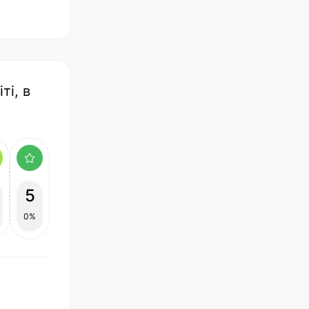
ті, в
5
0%