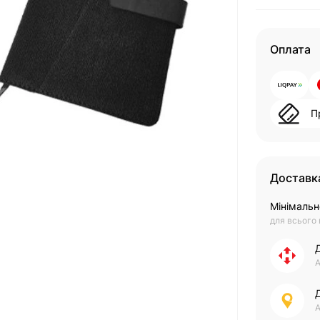
Оплата
П
Доставк
Мінімальн
для всього
А
А