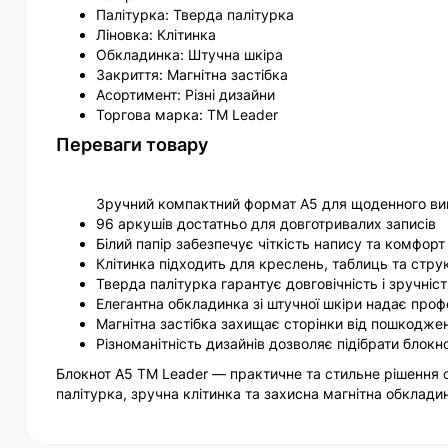
Палітурка: Тверда палітурка
Ліновка: Клітинка
Обкладинка: Штучна шкіра
Закриття: Магнітна застібка
Асортимент: Різні дизайни
Торгова марка: TM Leader
Переваги товару
Зручний компактний формат А5 для щоденного ви
96 аркушів достатньо для довготривалих записів
Білий папір забезпечує чіткість напису та комфорт 
Клітинка підходить для креслень, таблиць та стру
Тверда палітурка гарантує довговічність і зручніс
Елегантна обкладинка зі штучної шкіри надає проф
Магнітна застібка захищає сторінки від пошкоджен
Різноманітність дизайнів дозволяє підібрати блокно
Блокнот А5 TM Leader — практичне та стильне рішення с
палітурка, зручна клітинка та захисна магнітна обклади