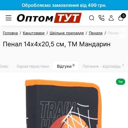
Обробляємо замовлення від 499 грн.
0
Головна
Канцтовари
Шкільне приладдя
Пенали
Пенал 14х
Пенал 14х4х20,5 см, ТМ Мандарин
0
0
Опис
Характеристики
Відгуки
Питання - відповідь
Top