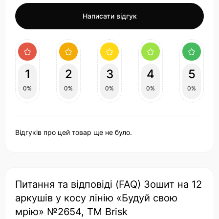
Написати відгук
1
2
3
4
5
0%
0%
0%
0%
0%
Відгуків про цей товар ще не було.
Питання та відповіді (FAQ) Зошит на 12
аркушів у косу лінію «Будуй свою
мрію» №2654, ТМ Brisk