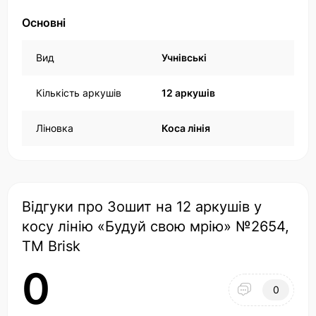
Основні
Вид
Учнівські
Кількість аркушів
12 аркушів
Ліновка
Коса лінія
Відгуки про Зошит на 12 аркушів у
косу лінію «Будуй свою мрію» №2654,
ТМ Brisk
0
0