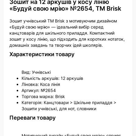
Зошит на 12 аркушів у косу лінію
«Будуй свою мрію» №2654, ТМ Brisk
Зошит учнівський ТМ Brisk з мотивуючим дизайном
«Будуй свою мрію» — ідеальний вибір серед
канцтоварів для шкільного приладдя. Компактний
зошит у косу лінію, що підходить для коротких нотаток,
домашніх завдань та творчих ідей школярів.
Характеристики товару
Вид: Учнівські
Кількість аркушів: 12 аркушів
Ліновка: Коса лінія
Артикул: №2654
Торгова марка: Brisk
Категорія: Канцтовари > Шкільне приладдя >
Зошити учнівські, для нот, словники
Переваги товару
Мотивуючий дизайн «Будуй свою мрію» сприяє