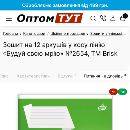
Обробляємо замовлення від 499 грн.
0
Головна
Канцтовари
Шкільне приладдя
Зошити учнівські, дл
Зошит на 12 аркушів у косу лінію
«Будуй свою мрію» №2654, ТМ Brisk
0
0
Опис
Характеристики
Відгуки
Питання - відповідь
Хіт
Top