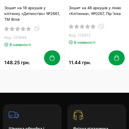
Зошит на 18 аркушів у
Зошит на 48 аркушів у лінію
клітинку «Дитинство» №2661,
«Клітинка», №0267, Пір`їнка
ТМ Brisk
Код: 125613
Код: 125894
В наявності
В наявності
148.25 грн.
11.44 грн.
Швидка обробка і
Якісна підтримка