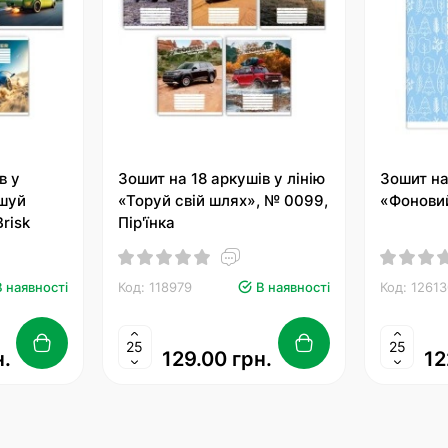
в у
Зошит на 18 аркушів у лінію
Зошит на
ршуй
«Торуй свій шлях», № 0099,
«Фоновий
risk
Пір'їнка
В наявності
Код: 118979
В наявності
Код: 1261
н.
129.00 грн.
12