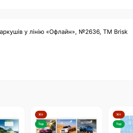
 аркушів у лінію «Офлайн», №2636, ТМ Brisk
Хіт
Хіт
Top
Top