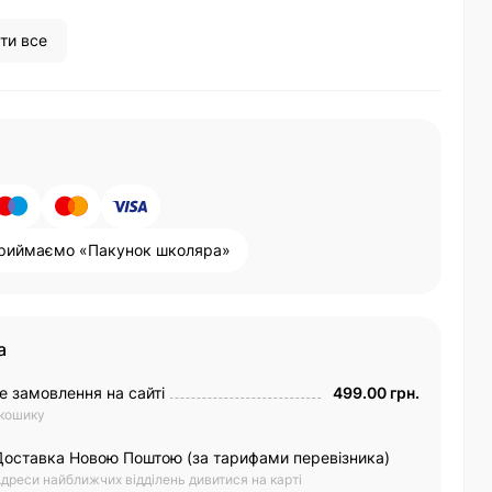
ти все
риймаємо «Пакунок школяра»
а
е замовлення на сайті
499.00 грн.
 кошику
Доставка Новою Поштою (за тарифами перевізника)
дреси найближчих відділень дивитися на карті