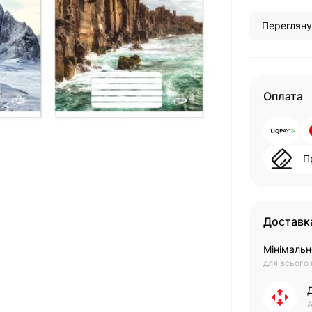
Перегляну
Оплата
П
Доставк
Мінімальн
для всього
А