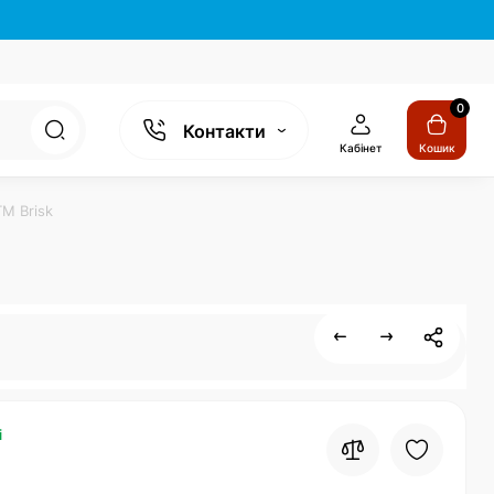
0
Контакти
Кабінет
Кошик
М Brisk
і