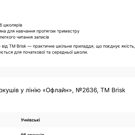
еб школярів
щина для навчання протягом триместру
легкого читання записів
 від ТМ Brisk — практичне шкільне приладдя, що поєднує якість,
ується для початкової та середньої школи.
ркушів у лінію «Офлайн», №2636, ТМ Brisk
Учнівські
96 аркушів