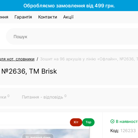
Обробляємо замовлення від 499 грн.
ення
Гарантія
Контакти
Акції
для нот, словники
Зошит на 96 аркушів у лінію «Офлайн», №2636, Т
, №2636, ТМ Brisk
0
0
гуки
Питання - відповідь
В наявност
Хіт
Top
Код:
126233