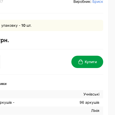
17
Виробник:
Бриск
а упаковку -
10
шт.
грн.
Купити
тики
Учнівські
аркушів -
96 аркушів
Лінія