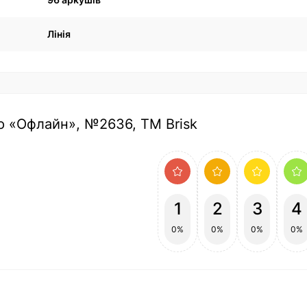
Лінія
ію «Офлайн», №2636, ТМ Brisk
1
2
3
4
0%
0%
0%
0%