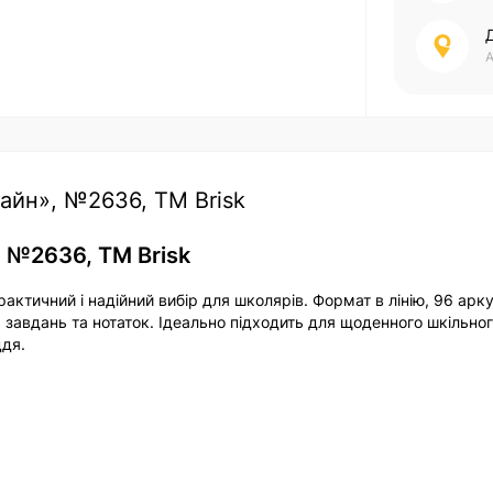
А
лайн», №2636, ТМ Brisk
, №2636, ТМ Brisk
актичний і надійний вибір для школярів. Формат в лінію, 96 арк
 завдань та нотаток. Ідеально підходить для щоденного шкільно
ддя.