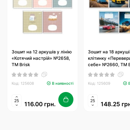
Зошит на 12 аркушів у лінію
Зошит на 18 аркуші
«Котячий настрій» №2658,
клітинку «Переве
ТМ Brisk
себе» №2660, ТМ B
Код: 125608
В наявності
Код: 125609
116.00 грн.
148.25 гр