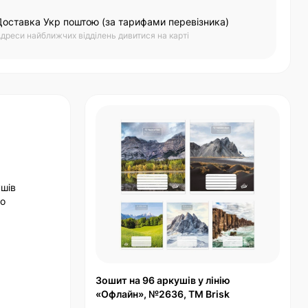
Доставка Укр поштою (за тарифами перевізника)
дреси найближчих відділень дивитися на карті
ушів
го
Зошит на 96 аркушів у лінію
«Офлайн», №2636, ТМ Brisk