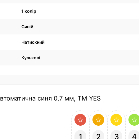
1 колір
Синій
Натискний
Кулькові
 автоматична синя 0,7 мм, ТМ YES
1
2
3
4