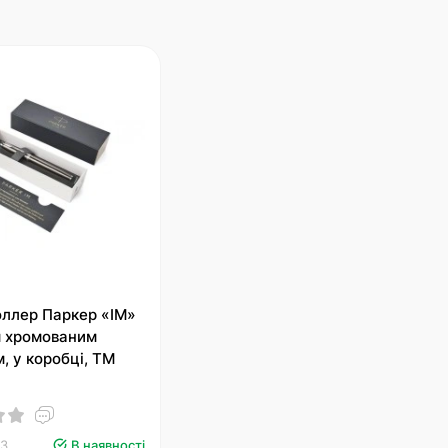
оллер Паркер «IM»
м хромованим
, у коробці, ТМ
03
В наявності