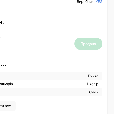
Виробник:
YES
н.
Продано
тики
Ручка
ольорів -
1 колір
Синій
ти все