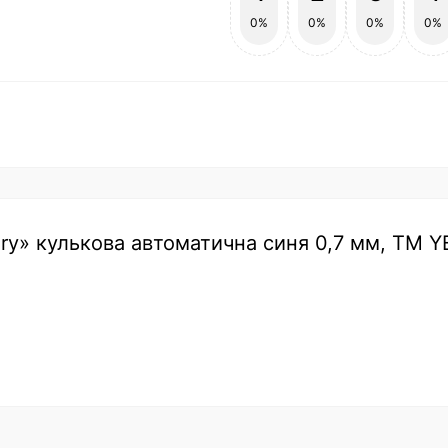
0%
0%
0%
0%
itary» кулькова автоматична синя 0,7 мм, ТМ Y