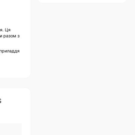
я. Ця
и разом з
 приладдя
S