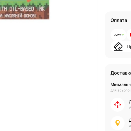
Оплата
П
Доставк
Мінімальн
для всього
А
А