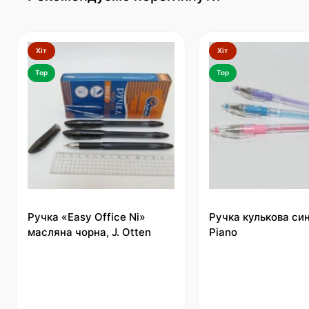
Хіт
Хіт
Top
Top
Ручка «Easy Office Ni»
Ручка кулькова си
масляна чорна, J. Otten
Piano