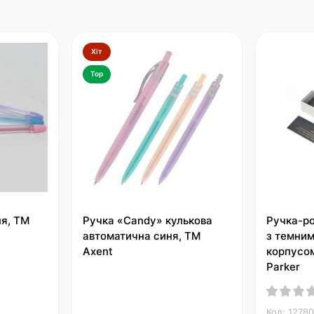
Хіт
Top
ня, ТМ
Ручка «Candy» кулькова
Ручка-р
автоматична синя, ТМ
з темни
Axent
корпусом
Parker
Код: 1278