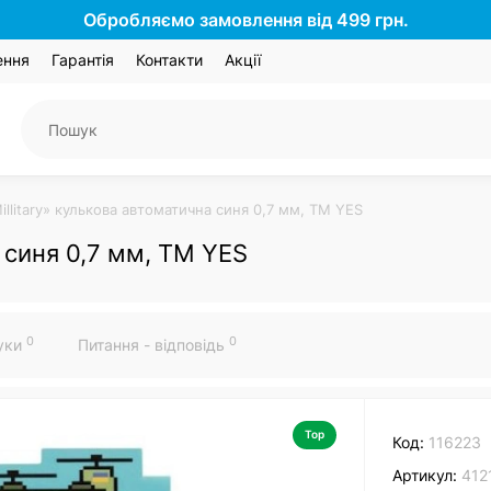
Обробляємо замовлення від 499 грн.
ення
Гарантія
Контакти
Акції
illitary» кулькова автоматична синя 0,7 мм, ТМ YES
а синя 0,7 мм, ТМ YES
0
0
гуки
Питання - відповідь
Top
Код:
116223
Артикул:
412