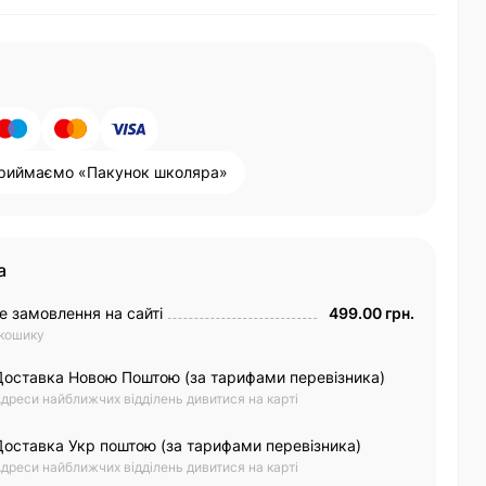
риймаємо «Пакунок школяра»
а
е замовлення на сайті
499.00 грн.
 кошику
Доставка Новою Поштою (за тарифами перевізника)
дреси найближчих відділень дивитися на карті
Доставка Укр поштою (за тарифами перевізника)
дреси найближчих відділень дивитися на карті