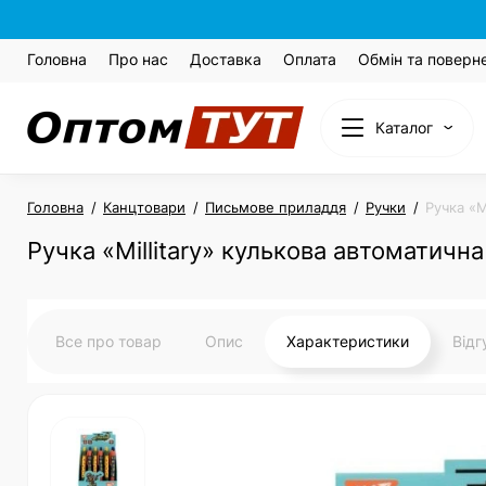
Головна
Про нас
Доставка
Оплата
Обмін та поверн
Каталог
Головна
Канцтовари
Письмове приладдя
Ручки
Ручка «M
Ручка «Millitary» кулькова автоматичн
Все про товар
Опис
Характеристики
Від