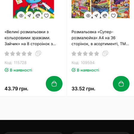
«Великі розмальовки з
Розмальовка «Супер-
кольоровими зразками.
розмалюйка» А4 на 36
Зайчик» на 8 стороінок з
сторінок, в асортименті, ТМ
м`якою обкладинкою 24х33
Апельсин
см, ТМ Кристал Бук
Код: 115728
Код: 109594
В наявності
В наявності
43.79 грн.
33.52 грн.