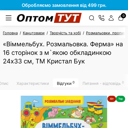
Обробляємо замовлення від 499 грн.
0
Головна
Канцтовари
Творчість та хобі
Розмальовки, прописи,
«Віммельбух. Розмальовка. Ферма» на
16 сторінок з м`якою обкладинкою
24х33 см, ТМ Кристал Бук
0
0
Опис
Характеристики
Відгуки
Питання - відповідь
Хіт
Top