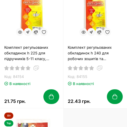
Комплект регульованих
Комплект регульованих
обкладинок h 225 для
обкладинок h 240 для
підручників 5-11 класу,
робочих зошитів та
клейові, 3 шт., п/е, 150 мкм,
посібників клейових 150 мкм,
ТМ Tascom
3 шт в упаклвці, ТМ Tascom
Код: 84154
Код: 84155
В наявності
В наявності
21.75 грн.
22.43 грн.
Хіт
Top