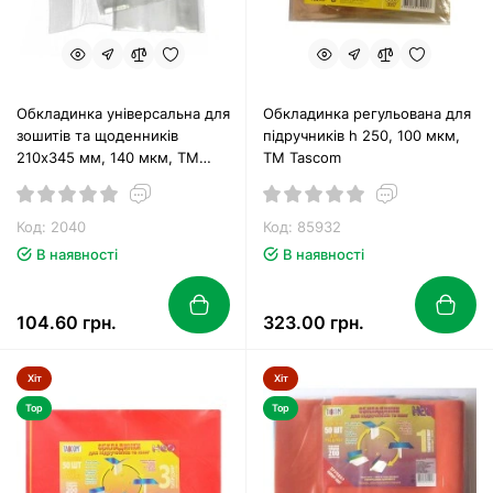
Обкладинка універсальна для
Обкладинка регульована для
зошитів та щоденників
підручників h 250, 100 мкм,
210х345 мм, 140 мкм, ТМ
ТМ Tascom
Tascom
Код: 2040
Код: 85932
В наявності
В наявності
104.60 грн.
323.00 грн.
Хіт
Хіт
Top
Top