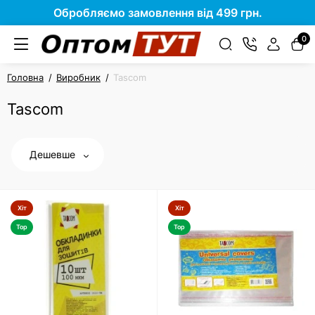
Обробляємо замовлення від 499 грн.
0
Головна
Виробник
Tascom
Tascom
Дешевше
Хіт
Хіт
Top
Top