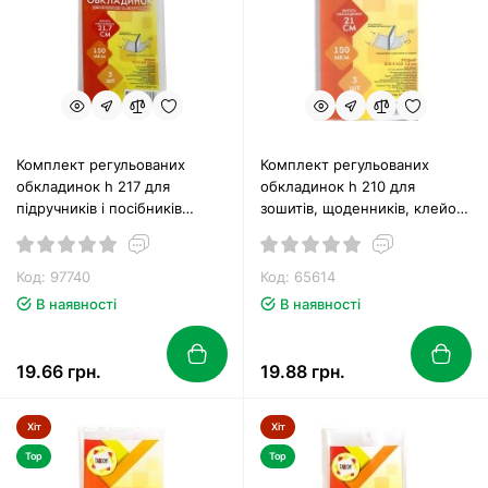
Комплект регульованих
Комплект регульованих
обкладинок h 217 для
обкладинок h 210 для
підручників і посібників
зошитів, щоденників, клейові,
клейові 150 мкм, 3 шт у
3 шт, 150 мкм, ТМ Tascom
наборі, ТМ Tascom
Код: 97740
Код: 65614
В наявності
В наявності
19.66 грн.
19.88 грн.
Хіт
Хіт
Top
Top