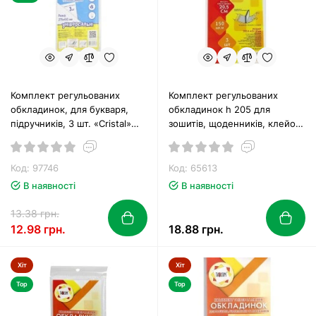
Комплект регульованих
Комплект регульованих
обкладинок, для букваря,
обкладинок h 205 для
підручників, 3 шт. «Cristal»
зошитів, щоденників, клейові,
ТМ Tascom
3 шт, 150 мкм, ТМ Tascom
Код: 97746
Код: 65613
В наявності
В наявності
13.38 грн.
12.98 грн.
18.88 грн.
Хіт
Хіт
Top
Top