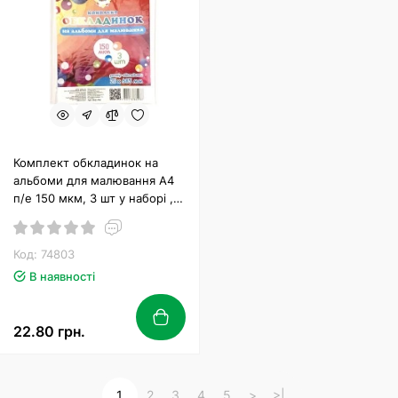
Комплект обкладинок на
альбоми для малювання А4
п/е 150 мкм, 3 шт у наборі ,
ТМ Tascom
Код: 74803
В наявності
22.80 грн.
1
2
3
4
5
>
>|