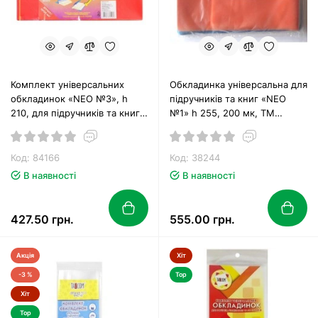
Комплект універсальних
Обкладинка універсальна для
обкладинок «NEO №3», h
підручників та книг «NEO
210, для підручників та книг,
№1» h 255, 200 мк, ТМ
200 мк, ТМ Tascom
Tascom
Код: 84166
Код: 38244
В наявності
В наявності
427.50 грн.
555.00 грн.
Акція
Хіт
-3 %
Top
Хіт
Top