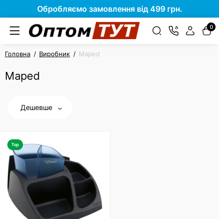
Обробляємо замовлення від 499 грн.
0
Головна
Виробник
Maped
Maped
Дешевше
Top