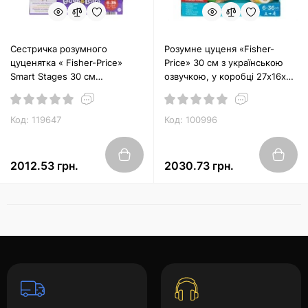
Сестричка розумного
Розумне цуценя «Fisher-
цуценятка « Fisher-Price»
Price» 30 см з українською
Smart Stages 30 см
озвучкою, у коробці 27х16х33
інтераткивна зі світлом та
см
звуком, на батарейці, у
коробці 25х14х31 см
Код: 119647
Код: 100996
2012.53 грн.
2030.73 грн.