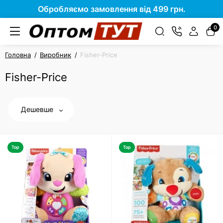
Обробляємо замовлення від 499 грн.
0
Головна
Виробник
Fisher-Price
Fisher-Price
Дешевше
Top
Top