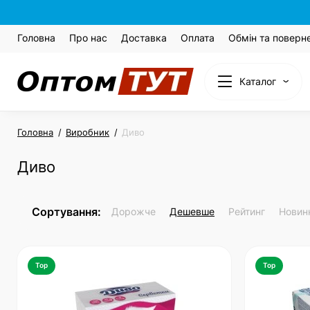
Головна
Про нас
Доставка
Оплата
Обмін та поверн
Каталог
Головна
Виробник
Диво
Диво
Сортування:
Дорожче
Дешевше
Рейтинг
Новин
Top
Top