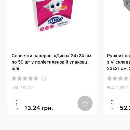
Серветки паперові «Диво» 24х24 см
Рушник па
по 50 шт у поліетиленовій упаковці,
з V-склад
білі
23х21 см, 
Код: 119818
Код: 119817
13.24 грн.
52.