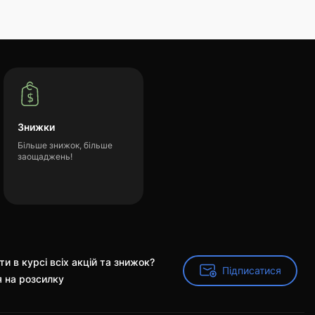
Знижки
Більше знижок, більше
заощаджень!
и в курсі всіх акцій та знижок?
Підписатися
Підписатися
я на розсилку