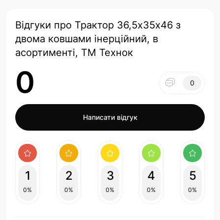
Відгуки про Трактор 36,5х35х46 з
двома ковшами інерційний, в
асортименті, ТМ Технок
0
0
Написати відгук
1
2
3
4
5
0%
0%
0%
0%
0%