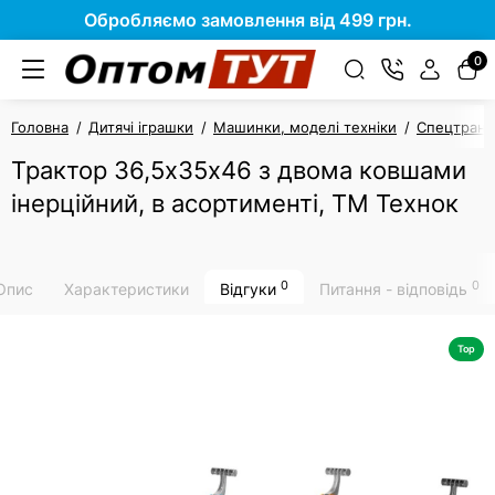
Обробляємо замовлення від 499 грн.
0
Головна
Дитячі іграшки
Машинки, моделі техніки
Спецтранс
Трактор 36,5х35х46 з двома ковшами
інерційний, в асортименті, ТМ Технок
0
0
Опис
Характеристики
Відгуки
Питання - відповідь
Top