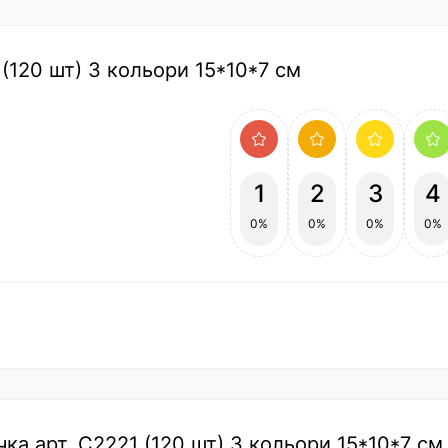
 (120 шт) 3 кольори 15*10*7 см
1
2
3
4
0%
0%
0%
0%
чка арт. C2221 (120 шт) 3 кольори 15*10*7 см