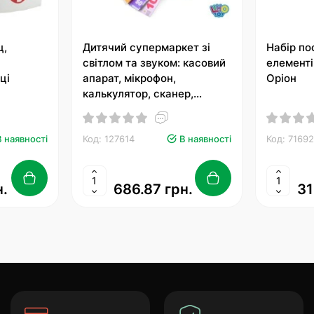
ц,
Дитячий супермаркет зі
Набір по
світлом та звуком: касовий
елементі
ці
апарат, мікрофон,
Оріон
калькулятор, сканер,
продукти, на батарейці, у
коробці 34,5х18х18 см
В наявності
Код: 127614
В наявності
Код: 7169
н.
686.87 грн.
31