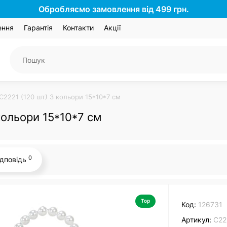
Обробляємо замовлення від 499 грн.
ення
Гарантія
Контакти
Акції
C2221 (120 шт) 3 кольори 15*10*7 см
кольори 15*10*7 см
0
ідповідь
Top
Код:
126731
Артикул:
C22