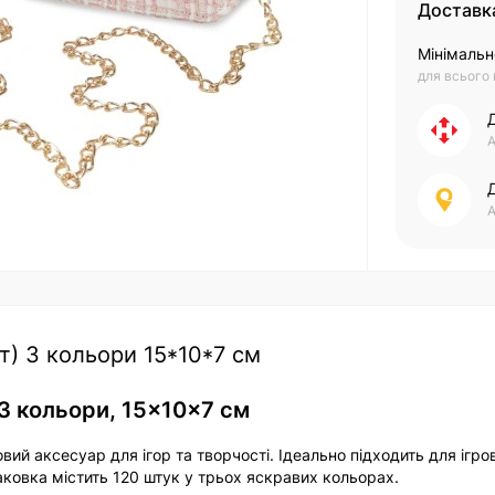
Доставк
Мінімальн
для всього
А
А
т) 3 кольори 15*10*7 см
 3 кольори, 15×10×7 см
ий аксесуар для ігор та творчості. Ідеально підходить для ігро
паковка містить 120 штук у трьох яскравих кольорах.