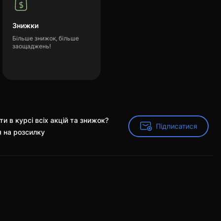
Знижки
Більше знижок, більше
заощаджень!
и в курсі всіх акцій та знижок?
Підписатися
Підписатися
я на розсилку