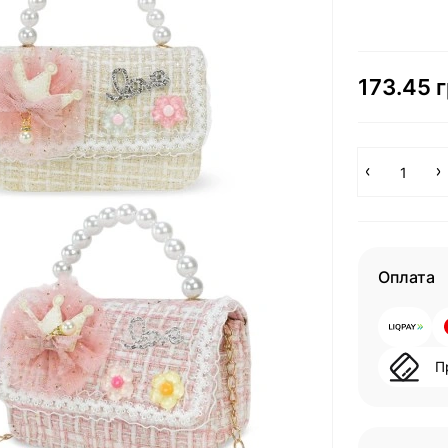
173.45 г
Оплата
П