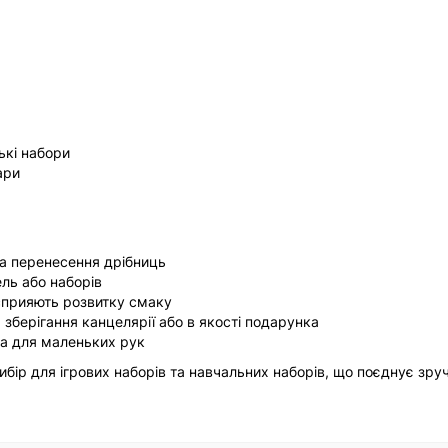
ькі набори
ари
та перенесення дрібниць
ель або наборів
 сприяють розвитку смаку
 зберігання канцелярії або в якості подарунка
на для маленьких рук
бір для ігрових наборів та навчальних наборів, що поєднує зруч