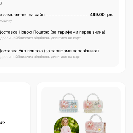
а
е замовлення на сайті
499.00 грн.
 кошику
Доставка Новою Поштою (за тарифами перевізника)
дреси найближчих відділень дивитися на карті
Доставка Укр поштою (за тарифами перевізника)
дреси найближчих відділень дивитися на карті
вих