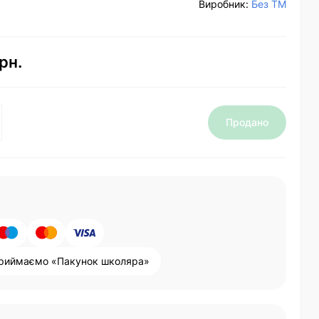
Виробник:
Без ТМ
рн.
Продано
риймаємо «Пакунок школяра»