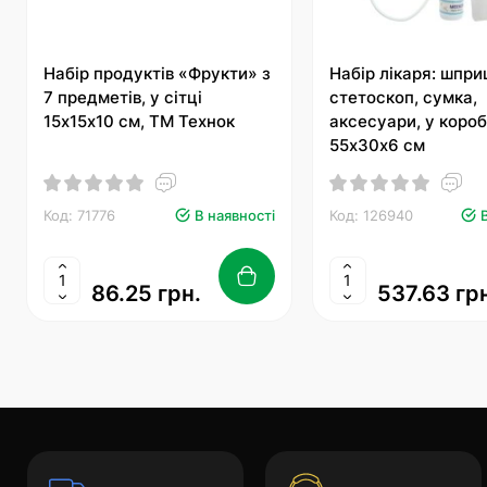
Набір продуктів «Фрукти» з
Набір лікаря: шпри
7 предметів, у сітці
стетоскоп, сумка,
15х15х10 см, ТМ Технок
аксесуари, у короб
55х30х6 см
Код: 71776
В наявності
Код: 126940
86.25 грн.
537.63 гр