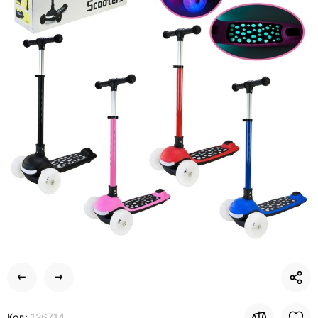
Код:
126714