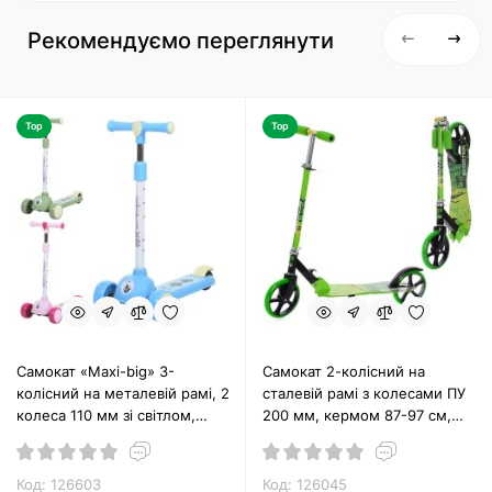
Рекомендуємо переглянути
Top
Top
Самокат «Maxi-big» 3-
Самокат 2-колісний на
колісний на металевій рамі, 2
сталевій рамі з колесами ПУ
колеса 110 мм зі світлом,
200 мм, кермом 87-97 см,
заднє 80 мм, кермо 60-76
підніжкою 30х11 см,
см, підніжка 30х13 см, в
складний, салатовий
асортименті
Код: 126603
Код: 126045