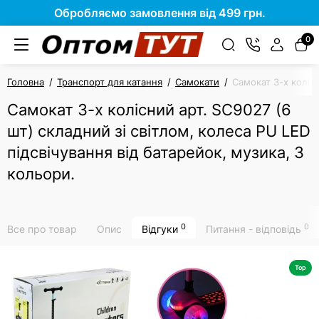
Обробляємо замовлення від 499 грн.
0
Головна
Транспорт для катання
Самокати
Самокат 3-х колісн
Самокат 3-х колісний арт. SC9027 (6
шт) складний зі світлом, колеса PU LED
підсвічування від батарейок, музика, 3
кольори.
0
0
Все про товар
Опис
Відгуки
Питання - відповідь
Top