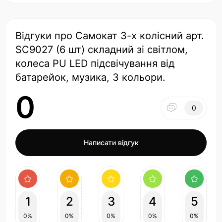
Відгуки про Самокат 3-х колісний арт.
SC9027 (6 шт) складний зі світлом,
колеса PU LED підсвічування від
батарейок, музика, 3 кольори.
0
0
Написати відгук
1
2
3
4
5
0%
0%
0%
0%
0%