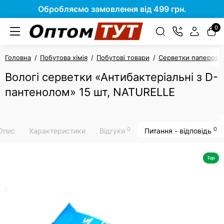
Обробляємо замовлення від 499 грн.
0
Головна
Побутова хімія
Побутові товари
Серветки паперові т
Вологі серветки «Антибактеріальні з D-
пантенолом» 15 шт, NATURELLE
0
0
Опис
Характеристики
Відгуки
Питання - відповідь
Top