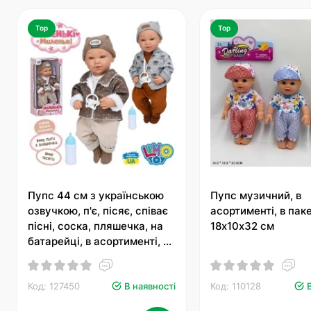
Top
Top
Пупс 44 см з українською
Пупс музичний, в
озвучкою, п'є, пісяє, співає
асортименті, в паке
пісні, соска, пляшечка, на
18х10х32 см
батарейці, в асортименті, у
коробці 23х48х14 см.
Код: 127450
В наявності
Код: 110128