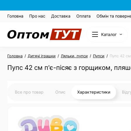
Головна
Про нас
Доставка
Оплата
Обмін та поверн
Каталог
Головна
Дитячі іграшки
Ляльки, пупси
Пупси
Пупс 42 см
Пупс 42 см п'є-пісяє з горщиком, пляш
Все про товар
Опис
Характеристики
Від