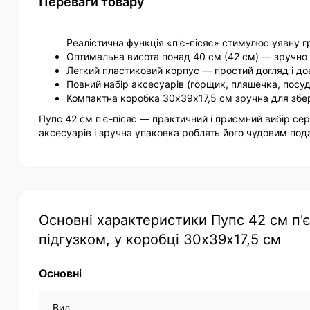
Переваги товару
Реалістична функція «п'є-пісяє» стимулює уявну г
Оптимальна висота понад 40 см (42 см) — зручно
Легкий пластиковий корпус — простий догляд і довг
Повний набір аксесуарів (горщик, пляшечка, посуд
Компактна коробка 30х39х17,5 см зручна для збе
Пупс 42 см п'є-пісяє — практичний і приємний вибір сер
аксесуарів і зручна упаковка роблять його чудовим по
Основні характеристики Пупс 42 см п'
підгузком, у коробці 30х39х17,5 см
Основні
Вид