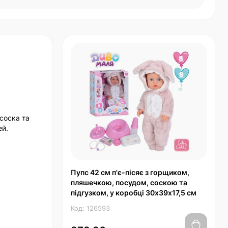
 соска та
ей.
Пупс 42 см п'є-пісяє з горщиком,
пляшечкою, посудом, соскою та
підгузком, у коробці 30х39х17,5 см
Код: 126593