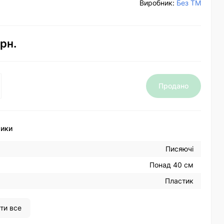
Виробник:
Без ТМ
рн.
Продано
тики
Писяючі
Понад 40 см
Пластик
ти все