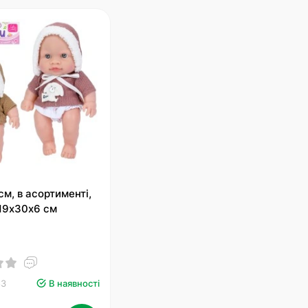
см, в асортименті,
 19х30х6 см
83
В наявності