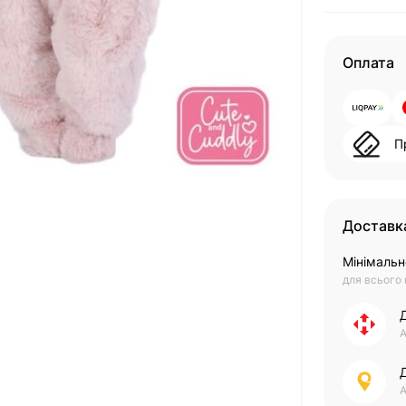
Оплата
П
Доставк
Мінімальн
для всього
А
А