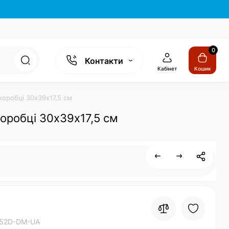
0
Контакти
Кабінет
Кошик
коробці 30х39х17,5 см
коробці 30х39х17,5 см
52D-DM-UA