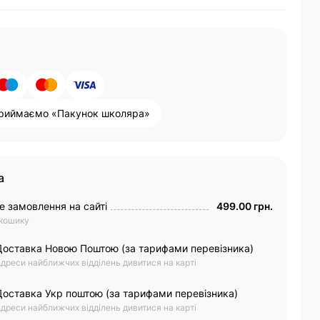
риймаємо «Пакунок школяра»
а
е замовлення на сайті
499.00 грн.
 кошику
Доставка Новою Поштою (за тарифами перевізника)
дреси найближчих відділень дивитися на карті
Доставка Укр поштою (за тарифами перевізника)
дреси найближчих відділень дивитися на карті