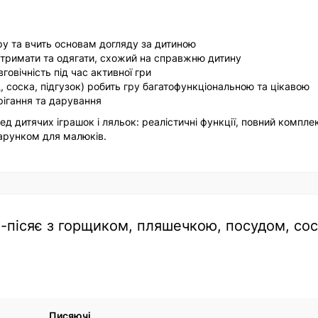
ру та вчить основам догляду за дитиною
 тримати та одягати, схожий на справжню дитину
овічність під час активної гри
, соска, підгузок) робить гру багатофункціональною та цікавою
рігання та дарування
ед дитячих іграшок і ляльок: реалістичні функції, повний компле
дарунком для малюків.
є-пісяє з горщиком, пляшечкою, посудом, со
Писяючі