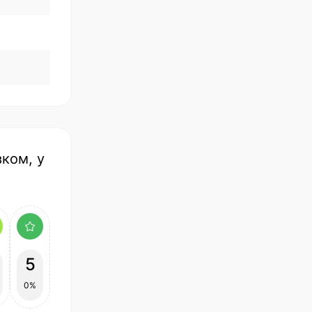
зком, у
5
0%