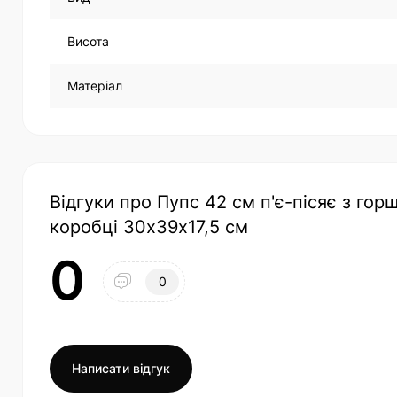
Висота
Матеріал
Відгуки про Пупс 42 см п'є-пісяє з го
коробці 30х39х17,5 см
0
0
Написати відгук