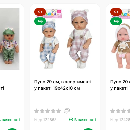
Хіт
Хіт
Top
Top
Пупс 29 см, в асортименті,
Пупс 20 
ті
у пакеті 19х42х10 см
у пакеті
В наявності
Код: 122868
В наявності
Код: 1242