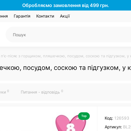
Обробляємо замовлення від 499 грн.
ення
Гарантія
Контакти
Акції
 п'є-пісяє з горщиком, пляшечкою, посудом, соскою та підгузком, у 
ечкою, посудом, соскою та підгузком, у 
0
0
гуки
Питання - відповідь
Top
Код:
126593
Артикул:
BL2