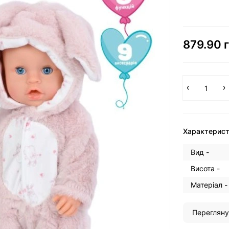
879.90 г
Характерис
Вид -
Висота -
Матеріал -
Перегляну