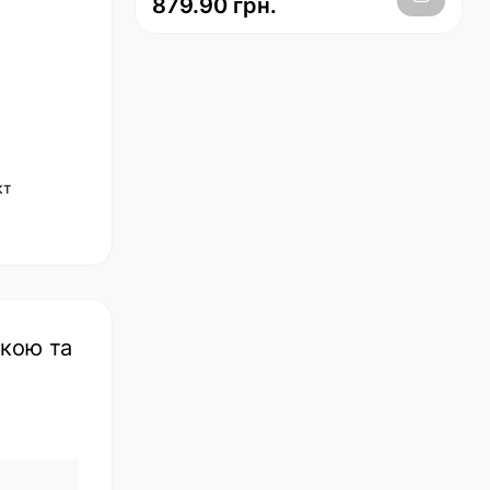
879.90 грн.
кт
скою та