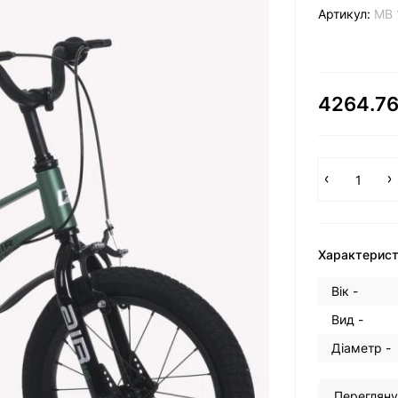
Артикул:
MB 
4264.76
Характерис
Вік -
Вид -
Діаметр -
Перегляну