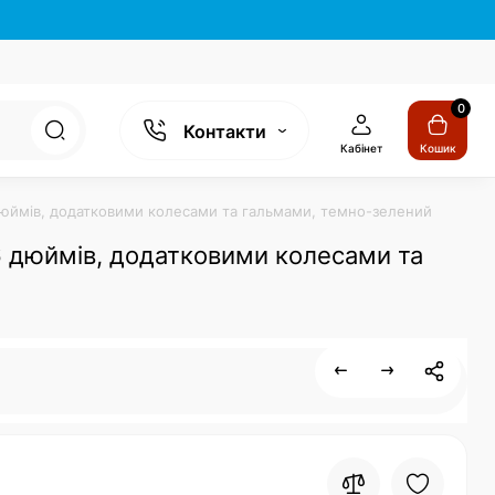
0
Контакти
Кабінет
Кошик
6 дюймів, додатковими колесами та гальмами, темно-зелений
16 дюймів, додатковими колесами та