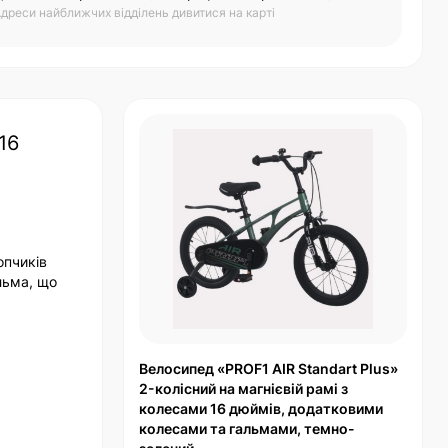
дреси найближчих відділень дивитися на карті
16
опчиків
льма, що
Велосипед «PROF1 AIR Standart Plus»
2-колісний на магнієвій рамі з
колесами 16 дюймів, додатковими
колесами та гальмами, темно-