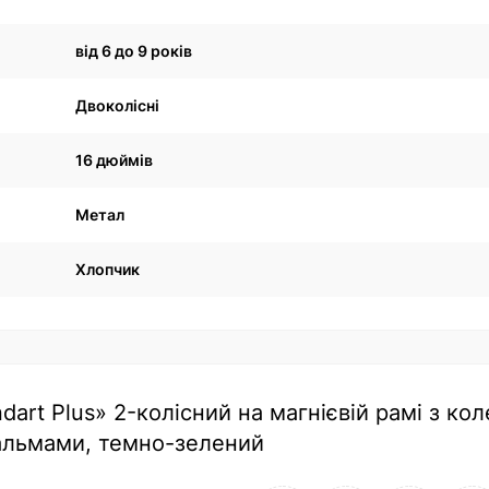
від 6 до 9 років
Двоколісні
16 дюймів
Метал
Хлопчик
art Plus» 2-колісний на магнієвій рамі з ко
гальмами, темно-зелений