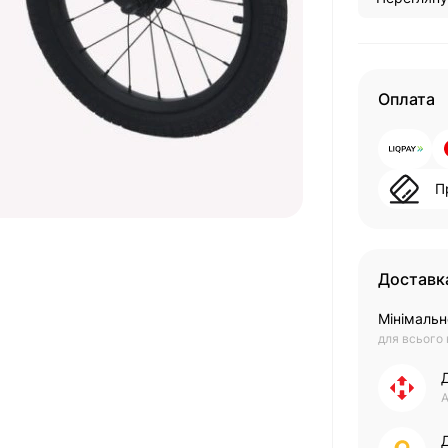
Оплата
П
Доставк
Мінімальн
для всього
А