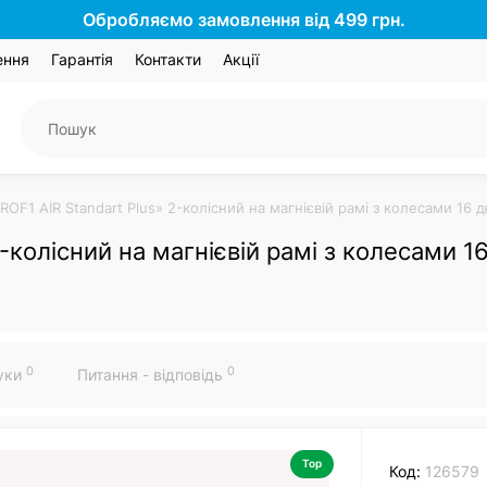
Обробляємо замовлення від 499 грн.
ення
Гарантія
Контакти
Акції
ROF1 AIR Standart Plus» 2-колісний на магнієвій рамі з колесами 1
-колісний на магнієвій рамі з колесами 
0
0
гуки
Питання - відповідь
Top
Код:
126579