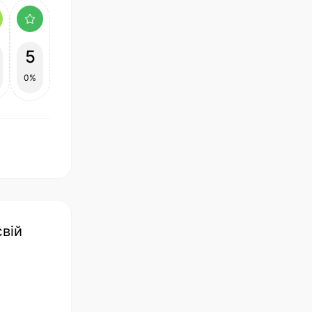
5
0%
євій