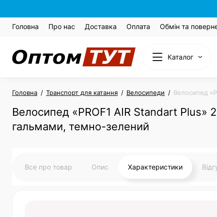
Головна
Про нас
Доставка
Оплата
Обмін та поверн
Каталог
Головна
Транспорт для катання
Велосипеди
Велосипед «P
Велосипед «PROF1 AIR Standart Plus» 2
гальмами, темно-зелений
Все про товар
Опис
Характеристики
Від