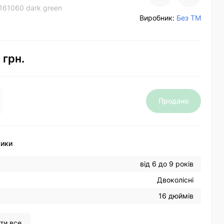
161060 dark green
Виробник:
Без ТМ
 грн.
Продано
тики
від 6 до 9 років
Двоколісні
16 дюймів
ти все