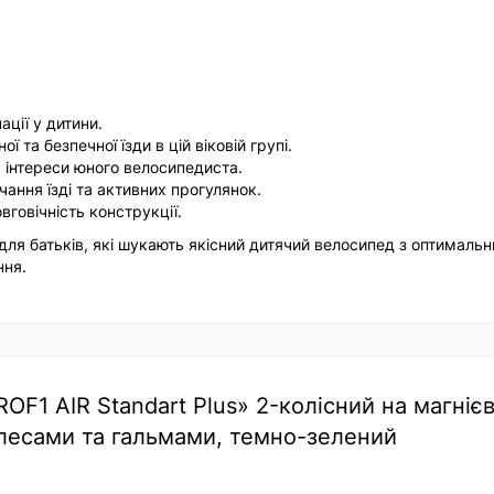
ції у дитини.
 та безпечної їзди в цій віковій групі.
 інтереси юного велосипедиста.
вчання їзді та активних прогулянок.
говічність конструкції.
 для батьків, які шукають якісний дитячий велосипед з оптималь
ння.
F1 AIR Standart Plus» 2-колісний на магнієв
олесами та гальмами, темно-зелений