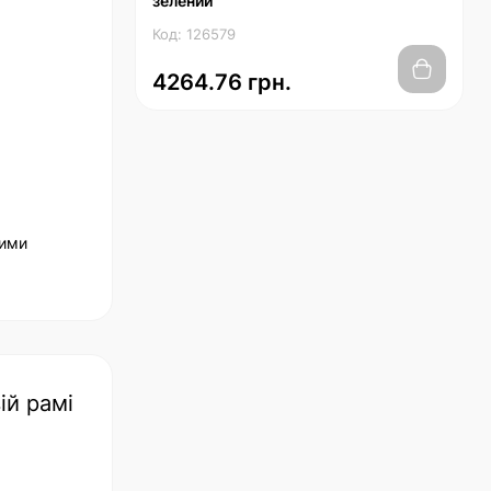
зелений
Код: 126579
4264.76 грн.
ними
ій рамі