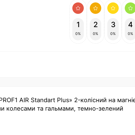
1
2
3
4
0%
0%
0%
0%
PROF1 AIR Standart Plus» 2-колісний на магні
ми колесами та гальмами, темно-зелений