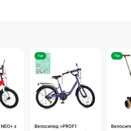
Top
Top
 NEO» з
Велосипед «PROF1
Велосип