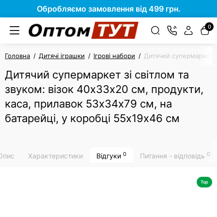
Обробляємо замовлення від 499 грн.
0
Головна
Дитячі іграшки
Ігрові набори
Дитячий супермаркет зі
Дитячий супермаркет зі світлом та
звуком: візок 40х33х20 см, продукти,
каса, прилавок 53х34х79 см, на
батарейці, у коробці 55х19х46 см
0
0
Опис
Характеристики
Відгуки
Питання - відповідь
Top