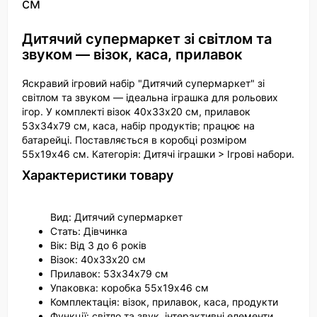
см
Дитячий супермаркет зі світлом та
звуком — візок, каса, прилавок
Яскравий ігровий набір "Дитячий супермаркет" зі
світлом та звуком — ідеальна іграшка для рольових
ігор. У комплекті візок 40х33х20 см, прилавок
53х34х79 см, каса, набір продуктів; працює на
батарейці. Поставляється в коробці розміром
55х19х46 см. Категорія: Дитячі іграшки > Ігрові набори.
Характеристики товару
Вид: Дитячий супермаркет
Стать: Дівчинка
Вік: Від 3 до 6 років
Візок: 40х33х20 см
Прилавок: 53х34х79 см
Упаковка: коробка 55х19х46 см
Комплектація: візок, прилавок, каса, продукти
Функції: світло та звук, інтерактивні елементи