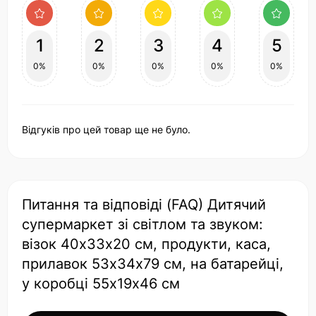
1
2
3
4
5
0%
0%
0%
0%
0%
Відгуків про цей товар ще не було.
Питання та відповіді (FAQ) Дитячий
супермаркет зі світлом та звуком:
візок 40х33х20 см, продукти, каса,
прилавок 53х34х79 см, на батарейці,
у коробці 55х19х46 см