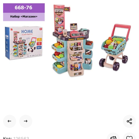
Код:
126563