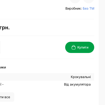
Виробник:
Без ТМ
грн.
Купити
тики
Крокувальні
ї -
Від акумулятора
ти все