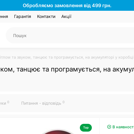
Обробляємо замовлення від 499 грн.
ення
Гарантія
Контакти
Акції
вітлом та звуком, танцює та програмується, на акумуляторі у коробц
вуком, танцює та програмується, на акуму
0
0
гуки
Питання - відповідь
В наявност
Top