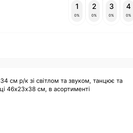
1
2
3
4
0%
0%
0%
0%
 34 см р/к зі світлом та звуком, танцює та
ці 46х23х38 см, в асортименті