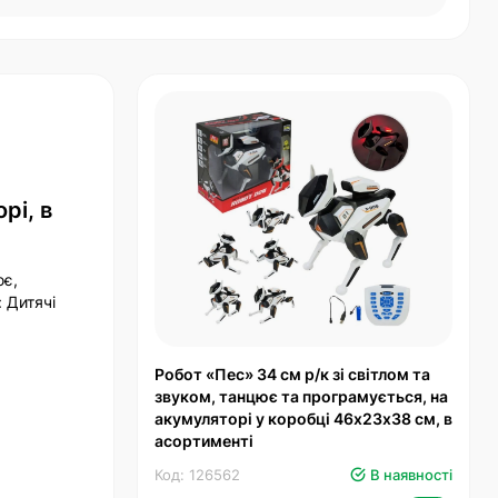
рі, в
ює,
 Дитячі
Робот «Пес» 34 см р/к зі світлом та
звуком, танцює та програмується, на
акумуляторі у коробці 46х23х38 см, в
асортименті
Код: 126562
В наявності