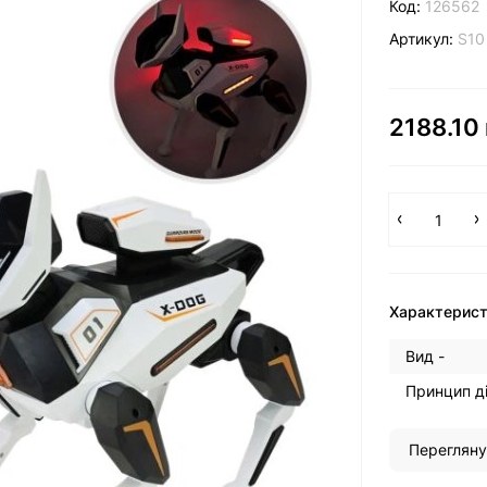
Код:
126562
Артикул:
S10
2188.10 
Характерис
Вид -
Принцип ді
Перегляну