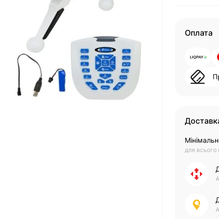
Оплата
П
Доставк
Мінімальн
для всього
А
А