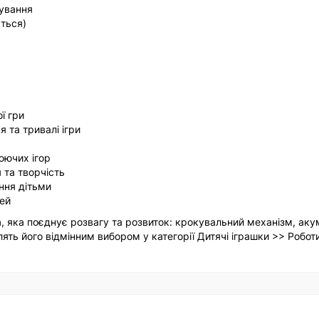
мування
ться)
ї гри
 та тривалі ігри
люючих ігор
та творчість
ння дітьми
тей
, яка поєднує розвагу та розвиток: крокувальний механізм, ак
ять його відмінним вибором у категорії Дитячі іграшки >> Роботи