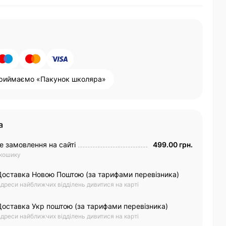
риймаємо «Пакунок школяра»
а
е замовлення на сайті
499.00 грн.
 кошику
Доставка Новою Поштою (за тарифами перевізника)
дреси найближчих відділень дивитися на карті
Доставка Укр поштою (за тарифами перевізника)
дреси найближчих відділень дивитися на карті