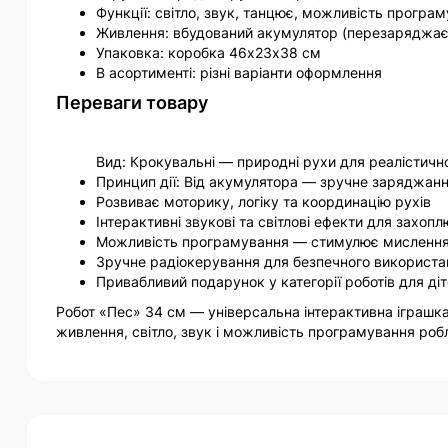
Функції: світло, звук, танцює, можливість програ
Живлення: вбудований акумулятор (перезаряджає
Упаковка: коробка 46х23х38 см
В асортименті: різні варіанти оформлення
Переваги товару
Вид: Крокувальні — природні рухи для реалістично
Принцип дії: Від акумулятора — зручне заряджання
Розвиває моторику, логіку та координацію рухів
Інтерактивні звукові та світлові ефекти для захоп
Можливість програмування — стимулює мислення 
Зручне радіокерування для безпечного використа
Привабливий подарунок у категорії роботів для ді
Робот «Пес» 34 см — універсальна інтерактивна іграшка
живлення, світло, звук і можливість програмування робл