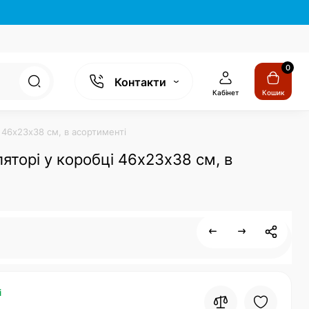
0
Контакти
Кабінет
Кошик
і 46х23х38 см, в асортименті
ляторі у коробці 46х23х38 см, в
і