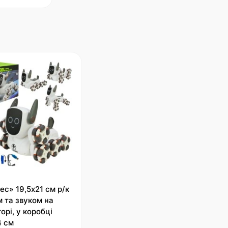
ес» 19,5х21 см р/к
ом та звуком на
орі, у коробці
4 см