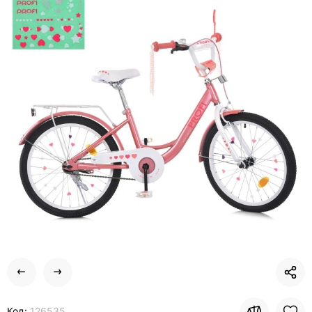
Код:
126535