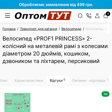
Обробляємо замовлення від 499 грн.
0
Головна
Транспорт для катання
Велосипеди
Велосипед «PRO
Велосипед «PROF1 PRINCESS» 2-
колісний на металевій рамі з колесами
діаметром 20 дюймів, кошиком,
дзвоником та ліхтарем, персиковий
0
0
Опис
Характеристики
Відгуки
Питання - відповідь
Top