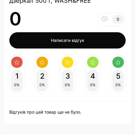
дзеркал 500 г, WASH&FREE
0
0
Написати відгук
1
2
3
4
5
0%
0%
0%
0%
0%
Відгуків про цей товар ще не було.