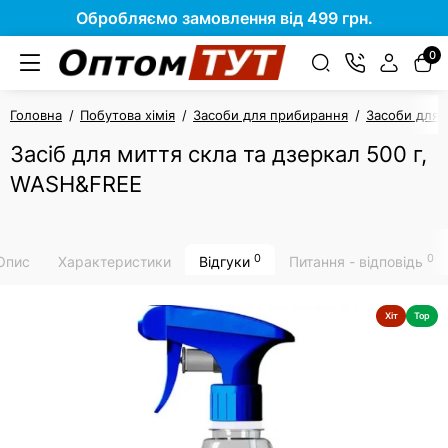
Обробляємо замовлення від 499 грн.
0
Головна
Побутова хімія
Засоби для прибирання
Засоби для 
Засіб для миття скла та дзеркал 500 г,
WASH&FREE
0
0
Опис
Характеристики
Відгуки
Питання - відповідь
Хіт
Top