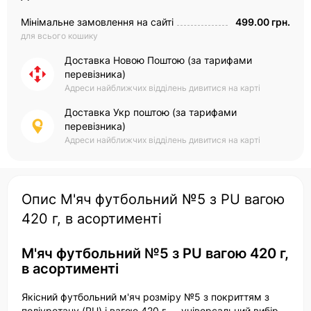
Мінімальне замовлення на сайті
499.00 грн.
для всього кошику
Доставка Новою Поштою (за тарифами
перевізника)
Адреси найближчих відділень дивитися на карті
Доставка Укр поштою (за тарифами
перевізника)
Адреси найближчих відділень дивитися на карті
Опис М'яч футбольний №5 з PU вагою
420 г, в асортименті
М'яч футбольний №5 з PU вагою 420 г,
в асортименті
Якісний футбольний м'яч розміру №5 з покриттям з
поліуретану (PU) і вагою 420 г — універсальний вибір