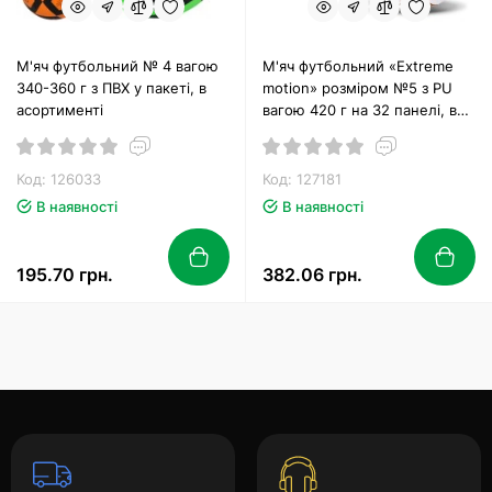
М'яч футбольний № 4 вагою
М'яч футбольний «Extreme
340-360 г з ПВХ у пакеті, в
motion» розміром №5 з PU
асортименті
вагою 420 г на 32 панелі, в
асортименті, сітка + голка в
комплекті
Код: 126033
Код: 127181
В наявності
В наявності
195.70 грн.
382.06 грн.