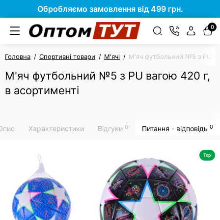
Обробляємо замовлення від 499 грн.
0
Головна
Спортивні товари
М'ячі
М'яч футбольний №5 з PU ва
М'яч футбольний №5 з PU вагою 420 г,
в асортименті
0
0
Опис
Характеристики
Відгуки
Питання - відповідь
Top