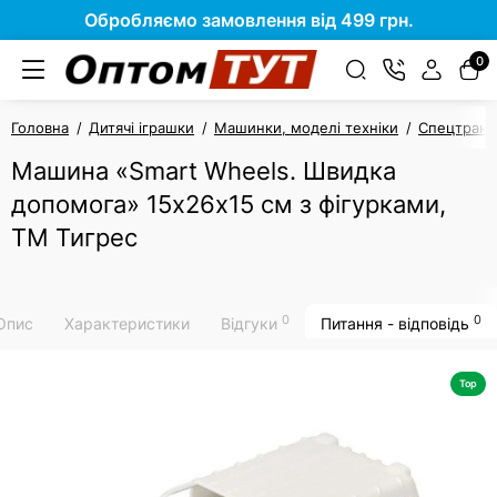
Обробляємо замовлення від 499 грн.
0
Головна
Дитячі іграшки
Машинки, моделі техніки
Спецтранс
Машина «Smart Wheels. Швидка
допомога» 15х26х15 см з фігурками,
ТМ Тигрес
0
0
Опис
Характеристики
Відгуки
Питання - відповідь
Top