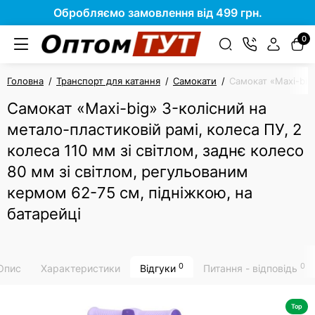
Обробляємо замовлення від 499 грн.
0
Головна
Транспорт для катання
Самокати
Самокат «Maxi-big»
Самокат «Maxi-big» 3-колісний на
метало-пластиковій рамі, колеса ПУ, 2
колеса 110 мм зі світлом, заднє колесо
80 мм зі світлом, регульованим
кермом 62-75 см, підніжкою, на
батарейці
0
0
Опис
Характеристики
Відгуки
Питання - відповідь
Top