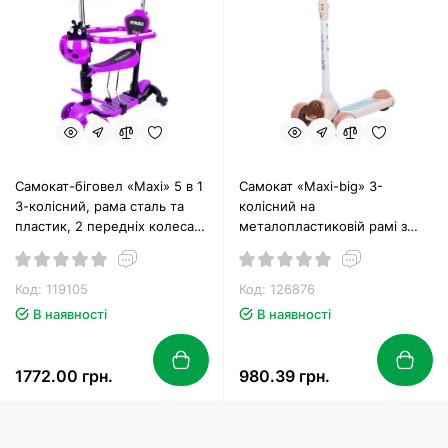
Самокат-біговел «Maxi» 5 в 1
Самокат «Maxi-big» 3-
3-колісний, рама сталь та
колісний на
пластик, 2 передніх колеса
металопластиковій рамі з
ПУ 116 мм світлодіодні, заднє
колесами PU, 2 передніх
100 мм, 2 додаткових колеса
колеса 115 мм зі світлом,
по 64 мм, підніжка
заднє колесо 75 мм зі
Код: 119105
Код: 126876
світлом, кермом 63-72 см
В наявності
В наявності
1772.00 грн.
980.39 грн.