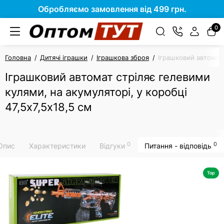
Обробляємо замовлення від 499 грн.
0
Головна
Дитячі іграшки
Іграшкова зброя
Іграшковий автомат 
Іграшковий автомат стріляє гелевими
кулями, на акумуляторі, у коробці
47,5х7,5х18,5 см
0
0
Опис
Характеристики
Відгуки
Питання - відповідь
Top