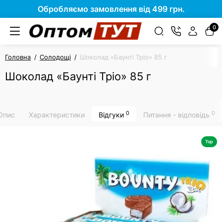
Обробляємо замовлення від 499 грн.
0
Головна
Солодощі
Шоколад «Баунті Тріо» 85 г
Шоколад «Баунті Тріо» 85 г
0
0
Опис
Характеристики
Відгуки
Питання - відповідь
Top