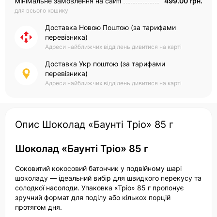
Мінімальне замовлення на сайті
499.00 грн.
для всього кошику
Доставка Новою Поштою (за тарифами
перевізника)
Адреси найближчих відділень дивитися на карті
Доставка Укр поштою (за тарифами
перевізника)
Адреси найближчих відділень дивитися на карті
Опис Шоколад «Баунті Тріо» 85 г
Шоколад «Баунті Тріо» 85 г
Соковитий кокосовий батончик у подвійному шарі
шоколаду — ідеальний вибір для швидкого перекусу та
солодкої насолоди. Упаковка «Тріо» 85 г пропонує
зручний формат для поділу або кількох порцій
протягом дня.