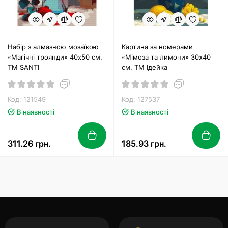
Набір з алмазною мозаїкою
Картина за номерами
«Магічні троянди» 40х50 см,
«Мімоза та лимони» 30х40
ТМ SANTI
см, ТМ Ідейка
Код: 121549
Код: 127537
В наявності
В наявності
311.26 грн.
185.93 грн.