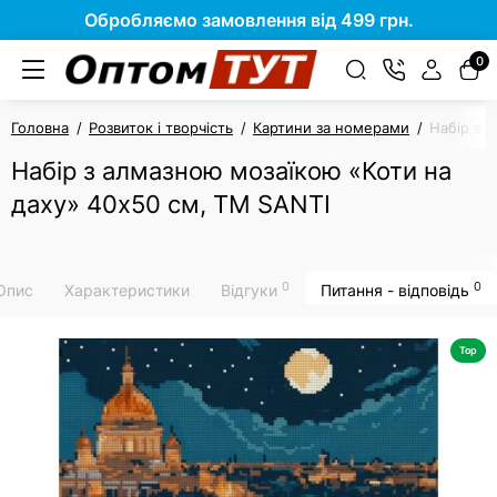
Обробляємо замовлення від 499 грн.
0
Головна
Розвиток і творчість
Картини за номерами
Набір з 
Набір з алмазною мозаїкою «Коти на
даху» 40х50 см, ТМ SANTI
0
0
Опис
Характеристики
Відгуки
Питання - відповідь
Top