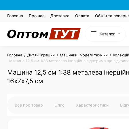
Головна
Про нас
Доставка
Оплата
Обмін та поверн
Каталог
Головна
Дитячі іграшки
Машинки, моделі техніки
Колекці
Машина 12,5 см 1:38 металева інерційна з дверима що відкрива
Машина 12,5 см 1:38 металева інерцій
16х7х7,5 см
Все про товар
Опис
Характеристики
Від