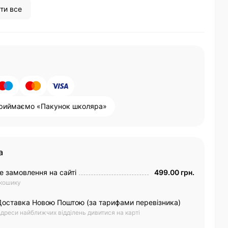
ти все
риймаємо «Пакунок школяра»
а
е замовлення на сайті
499.00 грн.
 кошику
Доставка Новою Поштою (за тарифами перевізника)
дреси найближчих відділень дивитися на карті