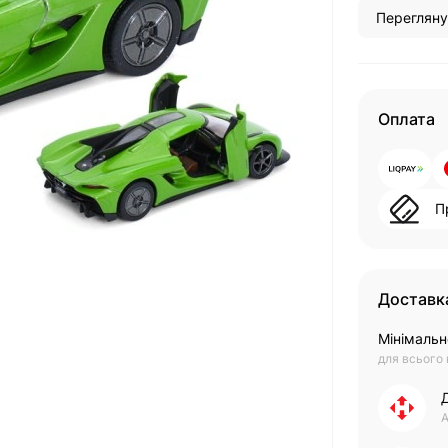
Перегляну
Оплата
П
Доставк
Мінімальн
для всього
А