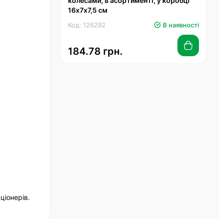
колесами, в асортименті, у коробці
16х7х7,5 см
Код: 126292
В наявності
184.78 грн.
ціонерів.