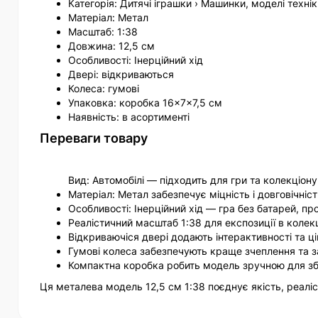
Категорія: Дитячі іграшки › Машинки, моделі техні
Матеріал: Метал
Масштаб: 1:38
Довжина: 12,5 см
Особливості: Інерційний хід
Двері: відкриваються
Колеса: гумові
Упаковка: коробка 16×7×7,5 см
Наявність: в асортименті
Переваги товару
Вид: Автомобілі — підходить для гри та колекціон
Матеріал: Метал забезпечує міцність і довговічніст
Особливості: Інерційний хід — гра без батарей, пр
Реалістичний масштаб 1:38 для експозиції в колекц
Відкриваючіся двері додають інтерактивності та ц
Гумові колеса забезпечують краще зчеплення та 
Компактна коробка робить модель зручною для зб
Ця металева модель 12,5 см 1:38 поєднує якість, реаліст