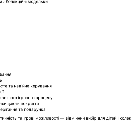
ки › Колекційні модельки
ування
ь
осте та надійне керування
ії
ікавішого ігрового процесу
захищають покриття
ерігання та подарунка
ичність та ігрові можливості — відмінний вибір для дітей і колек