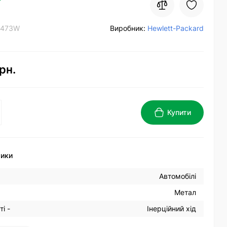
5473W
Виробник:
Hewlett-Packard
рн.
Купити
тики
Автомобілі
Метал
і -
Інерційний хід