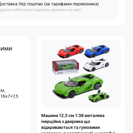
Доставка Укр поштою (за тарифами перевізника)
дреси найближчих відділень дивитися на карті
вими
см,
 16x7x7,5
Машина 12,5 см 1:38 металева
інерційна з дверима що
відкриваються та гумовими