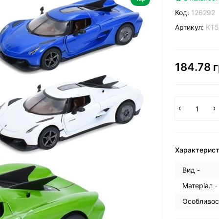
Код:
126292
Артикул:
KT
184.78 г
Характерис
Вид -
Матеріал -
Особливост