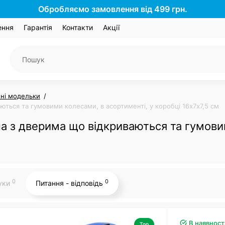
Обробляємо замовлення від 499 грн.
ення
Гарантія
Контакти
Акції
йні модельки
ються та гумовими колесами, в асортименті, у коробці 16х7х7,5 см
на з дверима що відкриваються та гумови
0
0
гуки
Питання - відповідь
В наявност
Top