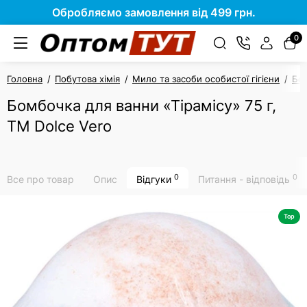
Обробляємо замовлення від 499 грн.
0
Головна
Побутова хімія
Мило та засоби особистої гігієни
Бо
Бомбочка для ванни «Тірамісу» 75 г,
ТМ Dolce Vero
0
0
Все про товар
Опис
Відгуки
Питання - відповідь
Top