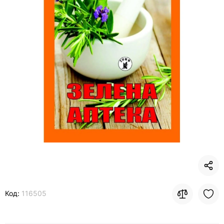
Код:
116505