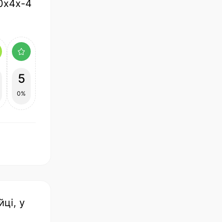
20х4х-4
5
0%
ці, у