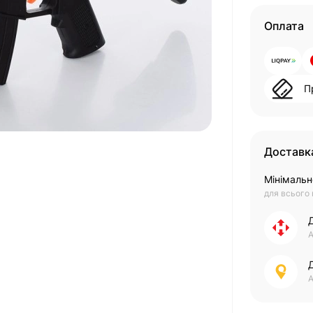
Оплата
П
Доставк
Мінімальн
для всього
А
А