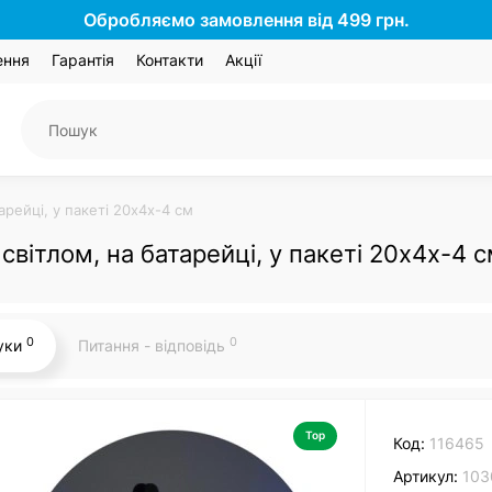
Обробляємо замовлення від 499 грн.
ення
Гарантія
Контакти
Акції
арейці, у пакеті 20х4х-4 см
світлом, на батарейці, у пакеті 20х4х-4 
0
0
гуки
Питання - відповідь
Top
Код:
116465
Артикул:
103