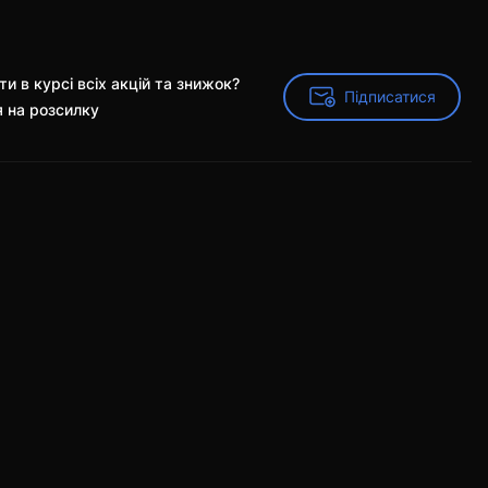
и в курсі всіх акцій та знижок?
Підписатися
Підписатися
я на розсилку