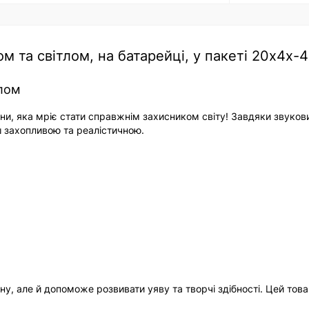
м та світлом, на батарейці, у пакеті 20х4х-
тлом
ни, яка мріє стати справжнім захисником світу! Завдяки звуков
ш захопливою та реалістичною.
у, але й допоможе розвивати уяву та творчі здібності. Цей това