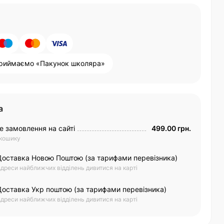
риймаємо «Пакунок школяра»
а
е замовлення на сайті
499.00 грн.
 кошику
Доставка Новою Поштою (за тарифами перевізника)
дреси найближчих відділень дивитися на карті
Доставка Укр поштою (за тарифами перевізника)
дреси найближчих відділень дивитися на карті