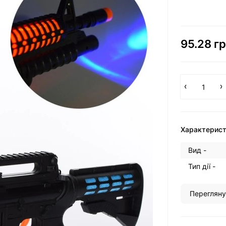
95.28 гр
Характерис
Вид -
Тип дії -
Перегляну