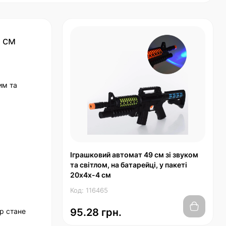
4 см
им та
Іграшковий автомат 49 см зі звуком
та світлом, на батарейці, у пакеті
20х4х-4 см
Код: 116465
95.28 грн.
р стане