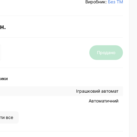
Виробник:
Без ТМ
н.
Продано
тики
Іграшковий автомат
Автоматичний
ти все